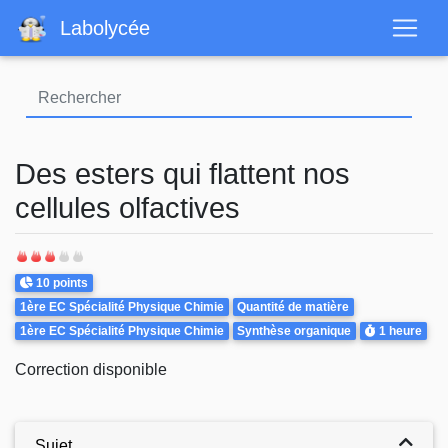
Aller
Labolycée
au
contenu
principal
Des esters qui flattent nos
cellules olfactives
Points
10 points
Theme
1ère EC Spécialité Physique Chimie
Quantité de matière
Durée
1ère EC Spécialité Physique Chimie
Synthèse organique
1 heure
Correction disponible
Sujet