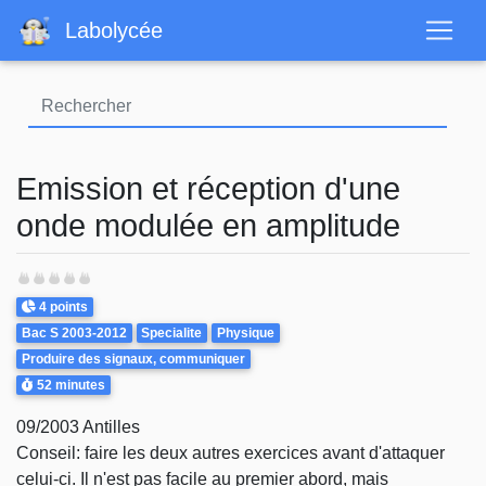
Aller
Labolycée
au
contenu
principal
Emission et réception d'une
onde modulée en amplitude
Points
4 points
Theme
Bac S 2003-2012
Specialite
Physique
Produire des signaux, communiquer
Durée
52 minutes
09/2003 Antilles
Conseil: faire les deux autres exercices avant d'attaquer
celui-ci. Il n'est pas facile au premier abord, mais