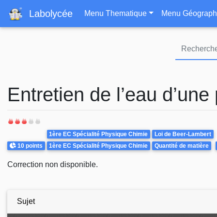
Navigation principa
Labolycée
Menu Thematique
Menu Géograph
Entretien de l’eau d’une 
Theme
1ère EC Spécialité Physique Chimie
Loi de Beer-Lambert
Points
10 points
1ère EC Spécialité Physique Chimie
Quantité de matière
Correction non disponible.
Sujet