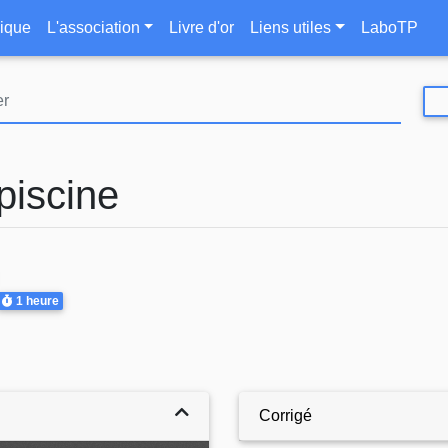
Aller
le
ique
L'association
Livre d'or
Liens utiles
LaboTP
au
contenu
principal
piscine
Durée
1 heure
Corrigé