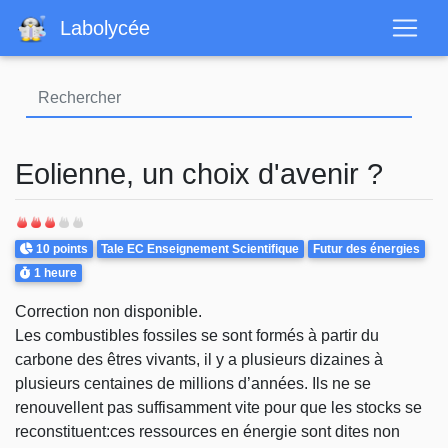
Aller
Labolycée
au
contenu
principal
Eolienne, un choix d'avenir ?
Points
Theme
10 points
Tale EC Enseignement Scientifique
Futur des énergies
Durée
1 heure
Correction non disponible.
Les combustibles fossiles se sont formés à partir du
carbone des êtres vivants, il y a plusieurs dizaines à
plusieurs centaines de millions d’années. Ils ne se
renouvellent pas suffisamment vite pour que les stocks se
reconstituent:ces ressources en énergie sont dites non