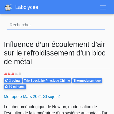
Aller
Labolycée
au
contenu
principal
Influence d’un écoulement d’air
sur le refroidissement d’un bloc
de métal
Points
Theme
3 points
Tale Spécialité Physique Chimie
Thermodynamique
Durée
30 minutes
Métropole Mars 2021 SI sujet 2
Loi phénom
énologique de
Newton, modélisation de
l’évolution de la température
d’un syst
ème au contact d’un