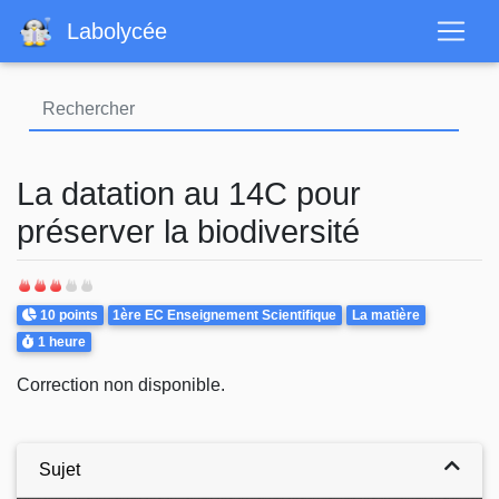
Aller
Labolycée
au
contenu
principal
La datation au 14C pour
préserver la biodiversité
Points
Theme
10 points
1ère EC Enseignement Scientifique
La matière
Durée
1 heure
Correction non disponible.
Sujet