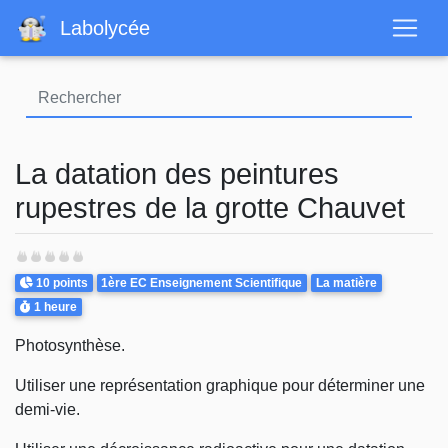
Aller
Labolycée
au
contenu
principal
La datation des peintures
rupestres de la grotte Chauvet
Points
Theme
10 points
1ère EC Enseignement Scientifique
La matière
Durée
1 heure
Photosynthèse.
Utiliser une représentation graphique pour déterminer une
demi-vie.