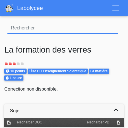
Aller
Labolycée
au
contenu
principal
La formation des verres
Points
Theme
10 points
1ère EC Enseignement Scientifique
La matière
Durée
1 heure
Correction non disponible.
Sujet