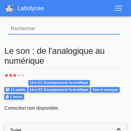
Aller
Labolycée
au
contenu
principal
Le son : de l'analogique au
numérique
Theme
1ère EC Enseignement Scientifique
Points
10 points
1ère EC Enseignement Scientifique
Son et musique
Durée
1 heure
Correction non disponible.
Sujet