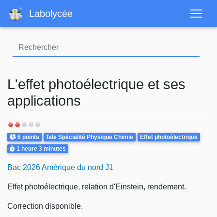
Aller
Labolycée
au
contenu
principal
L'effet photoélectrique et ses
applications
Points
Theme
6 points
Tale Spécialité Physique Chimie
Effet photoélectrique
Durée
1 heure
3 minutes
Bac 2026 Amérique du nord J1
Effet photoélectrique, relation d'Einstein, rendement.
Correction disponible.