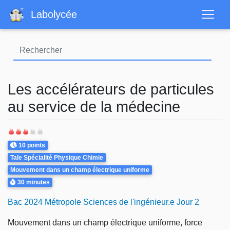
Aller
Labolycée
au
contenu
principal
Les accélérateurs de particules
au service de la médecine
Points
10 points
Theme
Tale Spécialité Physique Chimie
Mouvement dans un champ électrique uniforme
Durée
30 minutes
Bac 2024 Métropole Sciences de l'ingénieur.e Jour 2
Mouvement dans un champ électrique uniforme, force