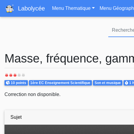
Navigation principa
Labolycée
Menu Thematique
Menu Géograph
Masse, fréquence, gam
Points
Theme
Duré
10 points
1ère EC Enseignement Scientifique
Son et musique
1 
Correction non disponible.
Sujet