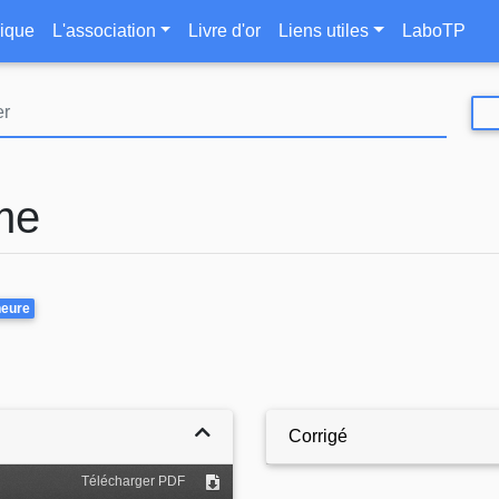
Aller
le
ique
L'association
Livre d'or
Liens utiles
LaboTP
au
contenu
principal
me
e
heure
Corrigé