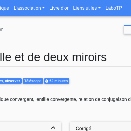
Aller
le
ique
L'association
Livre d'or
Liens utiles
LaboTP
au
contenu
principal
ille et de deux miroirs
Durée
es, observer
Téléscope
52 minutes
ique convergent, lentille convergente, relation de conjugaison 
Corrigé