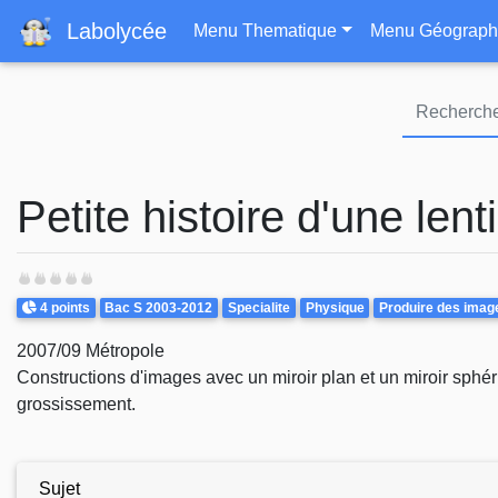
Navigation principa
Labolycée
Menu Thematique
Menu Géograph
Petite histoire d'une lent
Points
Theme
4 points
Bac S 2003-2012
Specialite
Physique
Produire des imag
2007/09 Métropole
Constructions d'images avec un miroir plan et un miroir sphér
grossissement.
Sujet