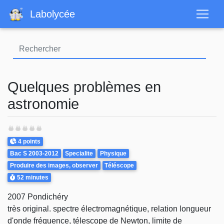
Aller
Labolycée
au
contenu
principal
Quelques problèmes en
astronomie
Points
4 points
Theme
Bac S 2003-2012
Specialite
Physique
Produire des images, observer
Téléscope
Durée
52 minutes
2007 Pondichéry
très original. spectre électromagnétique, relation longueur
d'onde fréquence, télescope de Newton, limite de