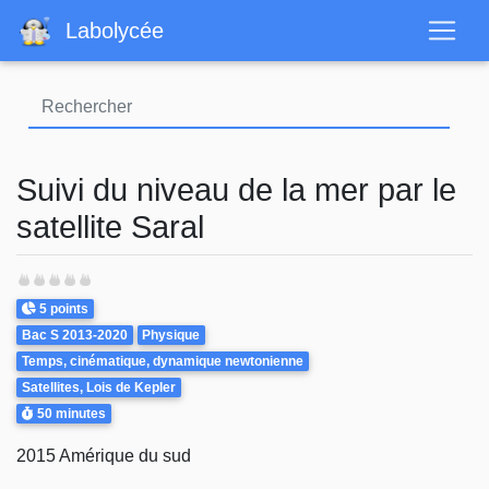
Aller
Labolycée
au
contenu
principal
Suivi du niveau de la mer par le
satellite Saral
Points
5 points
Theme
Bac S 2013-2020
Physique
Temps, cinématique, dynamique newtonienne
Satellites, Lois de Kepler
Durée
50 minutes
2015 Amérique du sud