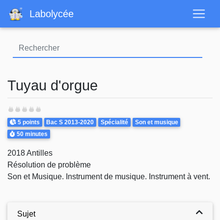
Aller
Labolycée
au
contenu
principal
Tuyau d'orgue
Points
Theme
5 points
Bac S 2013-2020
Spécialité
Son et musique
Durée
50 minutes
2018 Antilles
Résolution de problème
Son et Musique. Instrument de musique. Instrument à vent.
Sujet