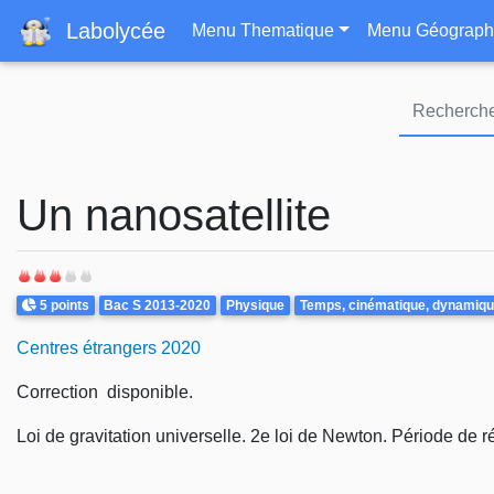
Navigation principa
Labolycée
Menu Thematique
Menu Géograph
Un nanosatellite
Points
Theme
5 points
Bac S 2013-2020
Physique
Temps, cinématique, dynamiqu
Centres étrangers 2020
Correction disponible.
Loi de gravitation universelle. 2e loi de Newton. Période de r