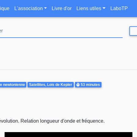
Aller
le
ique
L'association
Livre d'or
Liens utiles
LaboTP
au
contenu
principal
Durée
e newtonienne
Satellites, Lois de Kepler
53 minutes
évolution. Relation longueur d'onde et fréquence.
Video