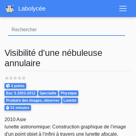
Aller
Labolycée
au
contenu
principal
Visibilité d'une nébuleuse
annulaire
Points
4 points
Theme
Bac S 2003-2012
Specialite
Physique
Produire des images, observer
Lunette
Durée
52 minutes
2010 Asie
lunette astronomique: Construction graphique de l'image
d'un point objet à l'infini à travers une lunette afocale,