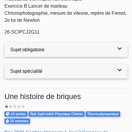
Exercice B Lancer de marteau
Chronophotographie, mesure de vitesse, repère de Frenet,
2e loi de Newton
26-SCIPCJ2G11
Sujet obligatoire
Sujet spécialité
Exercices
Une histoire de briques
Difficulté
Points
Theme
10 points
Tale Spécialité Physique Chimie
Thermodynamique
Durée
30 minutes