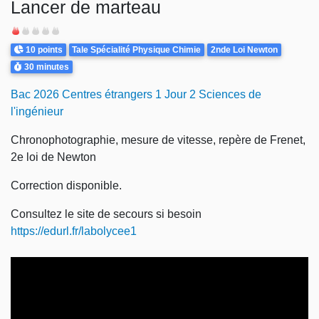
Lancer de marteau
Difficulté
Points
Theme
10 points
Tale Spécialité Physique Chimie
2nde Loi Newton
Durée
30 minutes
Bac 2026 Centres étrangers 1 Jour 2 Sciences de
l'ingénieur
Chronophotographie, mesure de vitesse, repère de Frenet,
2e loi de Newton
Correction disponible.
Consultez le site de secours si besoin
https://edurl.fr/labolycee1
Video