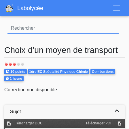
Aller
Labolycée
au
contenu
principal
Choix d’un moyen de transport
Points
Theme
10 points
1ère EC Spécialité Physique Chimie
Combustions
Durée
1 heure
Correction non disponible.
Sujet