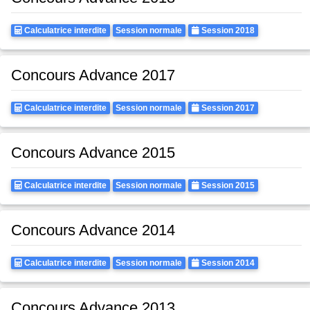
Calculatrice
Rattrapages
Annee
Calculatrice interdite
Session normale
Session 2018
Autorisee
Concours Advance 2017
Calculatrice
Rattrapages
Annee
Calculatrice interdite
Session normale
Session 2017
Autorisee
Concours Advance 2015
Calculatrice
Rattrapages
Annee
Calculatrice interdite
Session normale
Session 2015
Autorisee
Concours Advance 2014
Calculatrice
Rattrapages
Annee
Calculatrice interdite
Session normale
Session 2014
Autorisee
Concours Advance 2013