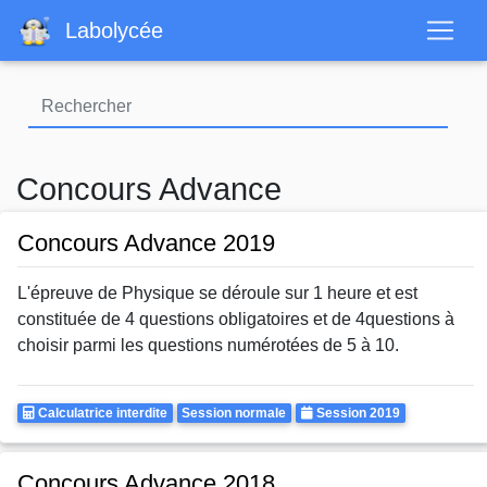
Aller
Labolycée
au
contenu
principal
Concours Advance
Concours Advance 2019
L'épreuve de Physique se déroule sur 1 heure et est
constituée de 4 questions obligatoires et de 4questions à
choisir parmi les questions numérotées de 5 à 10.
Calculatrice
Rattrapages
Annee
Calculatrice interdite
Session normale
Session 2019
Autorisee
Concours Advance 2018