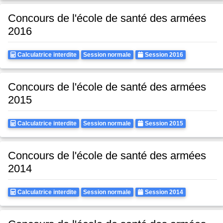
Concours de l'école de santé des armées
2016
Calculatrice
Rattrapages
Annee
Calculatrice interdite
Session normale
Session 2016
Autorisee
Concours de l'école de santé des armées
2015
Calculatrice
Rattrapages
Annee
Calculatrice interdite
Session normale
Session 2015
Autorisee
Concours de l'école de santé des armées
2014
Calculatrice
Rattrapages
Annee
Calculatrice interdite
Session normale
Session 2014
Autorisee