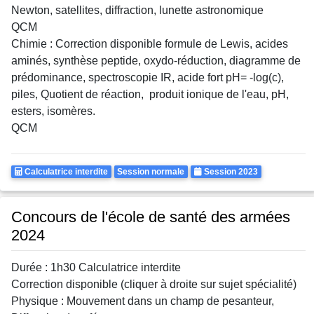
Newton, satellites, diffraction, lunette astronomique
QCM
Chimie : Correction disponible formule de Lewis, acides
aminés, synthèse peptide, oxydo-réduction, diagramme de
prédominance, spectroscopie IR, acide fort pH= -log(c),
piles, Quotient de réaction, produit ionique de l'eau, pH,
esters, isomères.
QCM
Calculatrice
Rattrapages
Annee
Calculatrice interdite
Session normale
Session 2023
Autorisee
Concours de l'école de santé des armées
2024
Durée : 1h30 Calculatrice interdite
Correction disponible (cliquer à droite sur sujet spécialité)
Physique : Mouvement dans un champ de pesanteur,