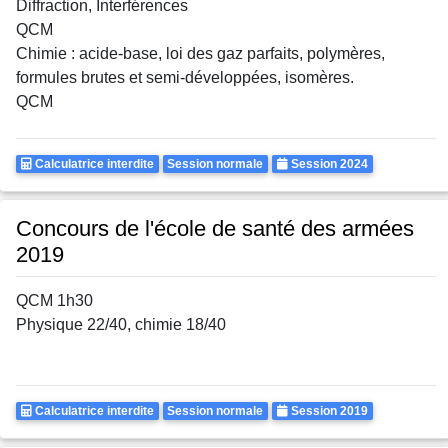
Diffraction, Interférences
QCM
Chimie : acide-base, loi des gaz parfaits, polymères,
formules brutes et semi-développées, isomères.
QCM
Calculatrice
Rattrapages
Annee
Calculatrice interdite
Session normale
Session 2024
Autorisee
Concours de l'école de santé des armées
2019
QCM 1h30
Physique 22/40, chimie 18/40
Calculatrice
Rattrapages
Annee
Calculatrice interdite
Session normale
Session 2019
Autorisee