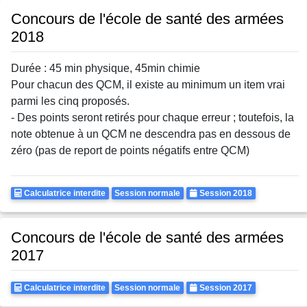
Concours de l'école de santé des armées
2018
Durée : 45 min physique, 45min chimie
Pour chacun des QCM, il existe au minimum un item vrai
parmi les cinq proposés.
- Des points seront retirés pour chaque erreur ; toutefois, la
note obtenue à un QCM ne descendra pas en dessous de
zéro (pas de report de points négatifs entre QCM)
Calculatrice
Rattrapages
Annee
Calculatrice interdite
Session normale
Session 2018
Autorisee
Concours de l'école de santé des armées
2017
Calculatrice
Rattrapages
Annee
Calculatrice interdite
Session normale
Session 2017
Autorisee