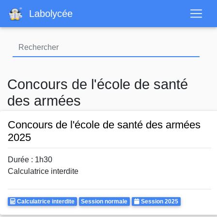
Aller
Labolycée
au
contenu
principal
Concours de l'école de santé
des armées
Concours de l'école de santé des armées
2025
Durée : 1h30
Calculatrice interdite
Calculatrice
Rattrapages
Annee
Calculatrice interdite
Session normale
Session 2025
Autorisee