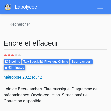
Aller
Labolycée
au
contenu
principal
Encre et effaceur
Points
Theme
5 points
Tale Spécialité Physique Chimie
Beer-Lambert
Durée
53 minutes
Métropole 2022 jour 2
Loin de Beer-Lambert. Titre massique. Diagramme de
prédominance. Oxydo-réduction. Stœchiométrie.
Correction disponible.