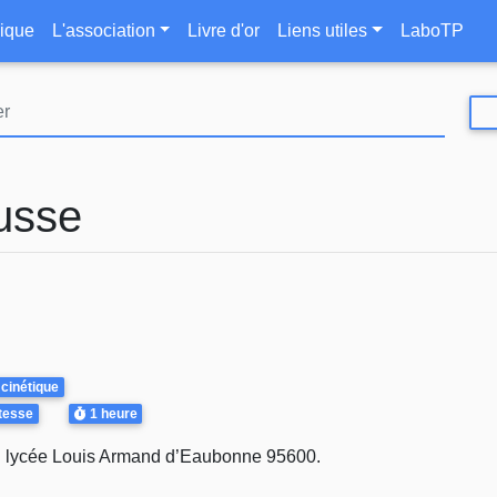
Aller
le
ique
L'association
Livre d'or
Liens utiles
LaboTP
au
contenu
principal
usse
 cinétique
Durée
itesse
1 heure
 au lycée Louis Armand d’Eaubonne 95600.