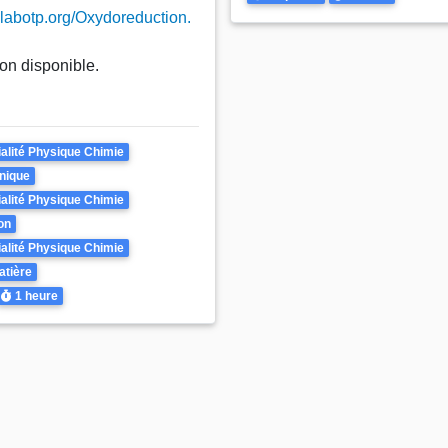
.labotp.org/Oxydoreduction.
on disponible.
alité Physique Chimie
nique
alité Physique Chimie
on
alité Physique Chimie
atière
Durée
1 heure