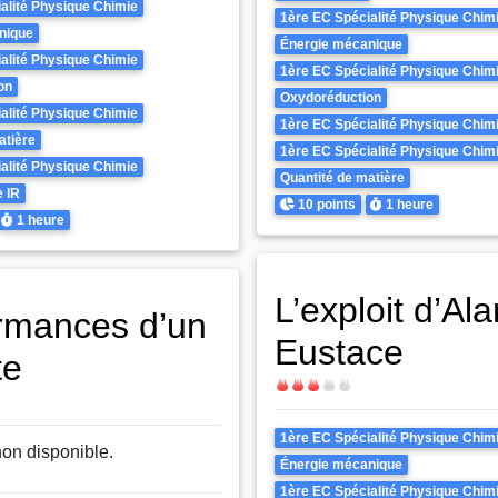
alité Physique Chimie
1ère EC Spécialité Physique Chim
nique
Énergie mécanique
alité Physique Chimie
1ère EC Spécialité Physique Chim
on
Oxydoréduction
alité Physique Chimie
1ère EC Spécialité Physique Chim
atière
1ère EC Spécialité Physique Chim
alité Physique Chimie
Quantité de matière
 IR
Points
Durée
10 points
1 heure
Durée
1 heure
L’exploit d’Ala
rmances d’un
Eustace
te
Difficulté
Theme
1ère EC Spécialité Physique Chim
non disponible.
Énergie mécanique
1ère EC Spécialité Physique Chim