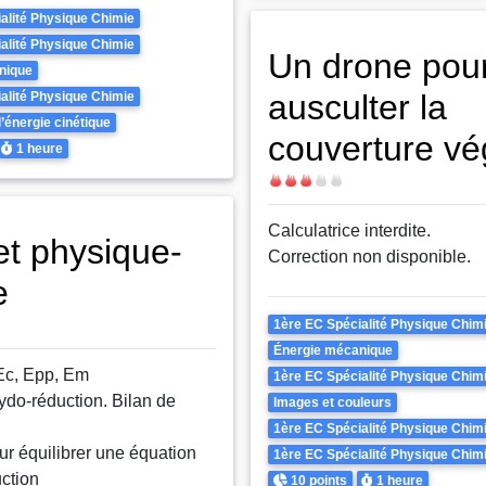
alité Physique Chimie
alité Physique Chimie
Un drone pou
nique
ausculter la
alité Physique Chimie
’énergie cinétique
couverture vé
Durée
1 heure
Difficulté
Calculatrice interdite.
et physique-
Correction non disponible.
e
Theme
1ère EC Spécialité Physique Chim
Énergie mécanique
Ec, Epp, Em
1ère EC Spécialité Physique Chim
ydo-réduction. Bilan de
Images et couleurs
1ère EC Spécialité Physique Chim
r équilibrer une équation
1ère EC Spécialité Physique Chim
ction
Points
Durée
10 points
1 heure