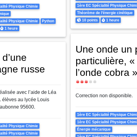
1ère EC Spécialité Physique Chim
alité Physique Chimie
Théorème de l’énergie cinétique
nique
Points
Durée
10 points
1 heure
alité Physique Chimie
Python
Durée
1 heure
Une onde un 
 d’une
particulière, «
gne russe
l’onde cobra 
Difficulté
éalisée avec l’aide de Léa
Correction non disponible.
. élèves au lycée Louis
aubonne 95600.
Theme
1ère EC Spécialité Physique Chim
1ère EC Spécialité Physique Chim
alité Physique Chimie
Énergie mécanique
alité Physique Chimie
1ère EC Spécialité Physique Chim