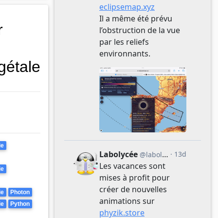
r
gétale
ie
ie
ie
Photon
ie
Python