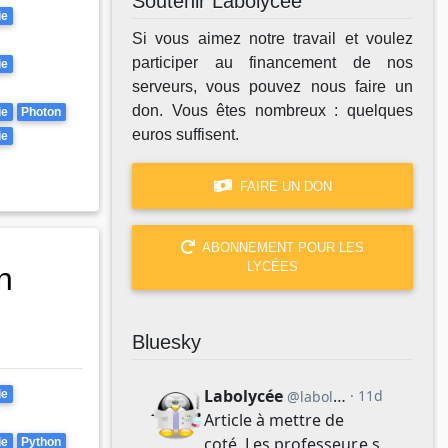
Soutenir Labolycée
ie
Si vous aimez notre travail et voulez
participer au financement de nos
ie
serveurs, vous pouvez nous faire un
don. Vous êtes nombreux : quelques
ie
Photon
euros suffisent.
ie
FAIRE UN DON
ABONNEMENT POUR LES
LYCÉES
n
Bluesky
ie
ie
Python