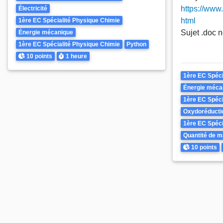
https://www
Électricité
html
1ère EC Spécialité Physique Chimie
Sujet .doc n
Énergie mécanique
1ère EC Spécialité Physique Chimie
Python
Points
Durée
10 points
1 heure
Theme
1ère EC Spéci
Énergie méca
1ère EC Spéci
Oxydoréducti
1ère EC Spéci
Quantité de m
Points
10 points