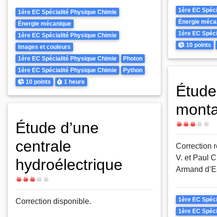
Theme
1ère EC Spéci
Theme
1ère EC Spécialité Physique Chimie
Énergie méca
Énergie mécanique
1ère EC Spéci
1ère EC Spécialité Physique Chimie
Points
10 points
Images et couleurs
1ère EC Spécialité Physique Chimie
Photon
1ère EC Spécialité Physique Chimie
Python
Points
Durée
10 points
1 heure
Étude
monta
Étude d’une
Difficulté
centrale
Correction r
V. et Paul C
hydroélectrique
Armand d’E
Difficulté
Theme
1ère EC Spéci
Correction disponible.
1ère EC Spéci