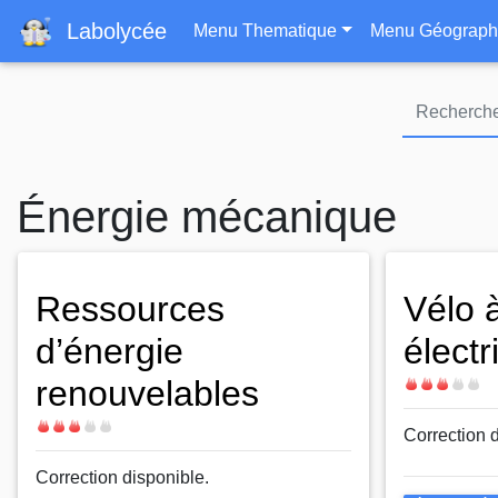
Navigation principa
Labolycée
Menu Thematique
Menu Géograph
Énergie mécanique
Ressources
Vélo 
d’énergie
électr
renouvelables
Difficulté
Difficulté
Correction 
Correction disponible.