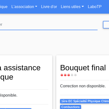
Aller
le
ique
L'association
Livre d'or
Liens utiles
LaboTP
au
contenu
principal
à assistance
Bouquet final
ique
Difficulté
Correction non disponible.
disponible.
Theme
1ère EC Spécialité Physique Chim
Combustions