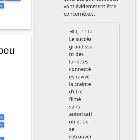
ie
peu
»
ie
ie
ie