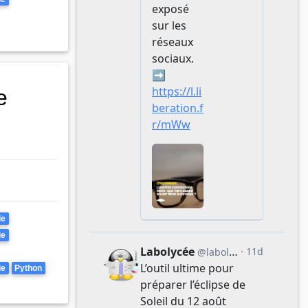
e
ie
ie
ie
Python