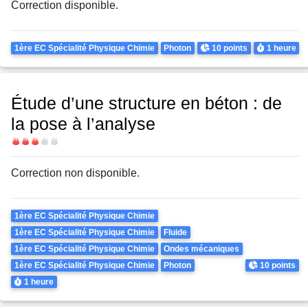
Correction disponible.
Theme
Points
Durée
1ère EC Spécialité Physique Chimie
Photon
10 points
1 heure
Étude d’une structure en béton : de
la pose à l’analyse
Difficulté
Correction non disponible.
Theme
1ère EC Spécialité Physique Chimie
1ère EC Spécialité Physique Chimie
Fluide
1ère EC Spécialité Physique Chimie
Ondes mécaniques
Points
1ère EC Spécialité Physique Chimie
Photon
10 points
Durée
1 heure