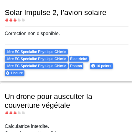
Solar Impulse 2, l’avion solaire
Difficulté
Correction non disponible.
Theme
1ère EC Spécialité Physique Chimie
1ère EC Spécialité Physique Chimie
Électricité
Points
1ère EC Spécialité Physique Chimie
Photon
10 points
Durée
1 heure
Un drone pour ausculter la
couverture végétale
Difficulté
Calculatrice interdite.