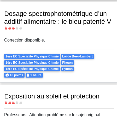
Dosage spectrophotométrique d’un
additif alimentaire : le bleu patenté V
Difficulté
Correction disponible.
Theme
1ère EC Spécialité Physique Chimie
Loi de Beer-Lambert
1ère EC Spécialité Physique Chimie
Photon
1ère EC Spécialité Physique Chimie
Python
Points
Durée
10 points
1 heure
Exposition au soleil et protection
Difficulté
Professeurs : Attention problème sur le sujet original