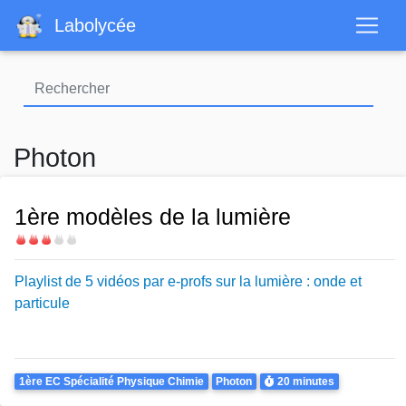
Aller
Labolycée
au
contenu
principal
Photon
1ère modèles de la lumière
Difficulté
Playlist de 5 vidéos pa
r
e
-
profs sur
la lumière
:
onde et
particule
Theme
Durée
1ère EC Spécialité Physique Chimie
Photon
20 minutes