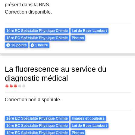
présent dans la BNS.
Correction disponible.
Theme
1ère EC Spécialité Physique Chimie
Loi de Beer-Lambert
1ère EC Spécialité Physique Chimie
Photon
Points
Durée
10 points
1 heure
La fluorescence au service du
diagnostic médical
Difficulté
Correction non disponible.
Theme
1ère EC Spécialité Physique Chimie
Images et couleurs
1ère EC Spécialité Physique Chimie
Loi de Beer-Lambert
1ère EC Spécialité Physique Chimie
Photon