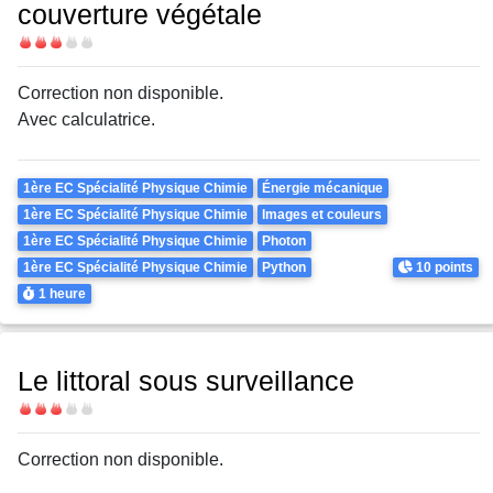
couverture végétale
Difficulté
Correction non disponible.
Avec calculatrice.
Theme
1ère EC Spécialité Physique Chimie
Énergie mécanique
1ère EC Spécialité Physique Chimie
Images et couleurs
1ère EC Spécialité Physique Chimie
Photon
Points
1ère EC Spécialité Physique Chimie
Python
10 points
Durée
1 heure
Le littoral sous surveillance
Difficulté
Correction non disponible.