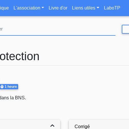
Aller
le
ique
L'association
Livre d'or
Liens utiles
LaboTP
au
contenu
principal
rotection
Durée
1 heure
 dans la BNS.
Corrigé