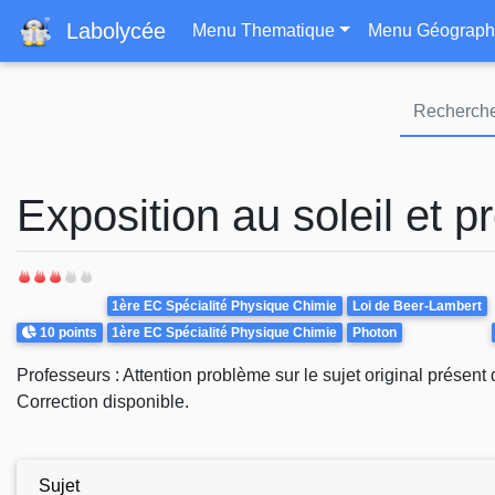
Navigation principa
Labolycée
Menu Thematique
Menu Géograph
Exposition au soleil et p
Theme
1ère EC Spécialité Physique Chimie
Loi de Beer-Lambert
Points
10 points
1ère EC Spécialité Physique Chimie
Photon
Professeurs : Attention problème sur le sujet original présent
Correction disponible.
Sujet