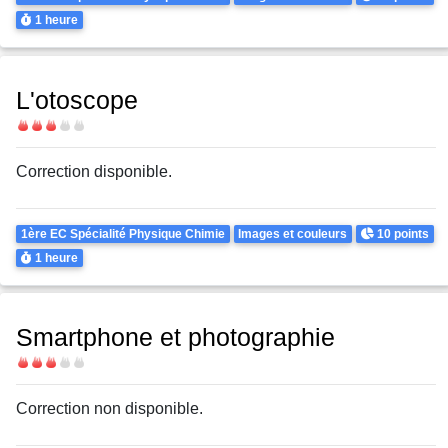
Durée
1 heure
L'otoscope
Difficulté
Correction disponible.
Theme
Points
1ère EC Spécialité Physique Chimie
Images et couleurs
10 points
Durée
1 heure
Smartphone et photographie
Difficulté
Correction non disponible.