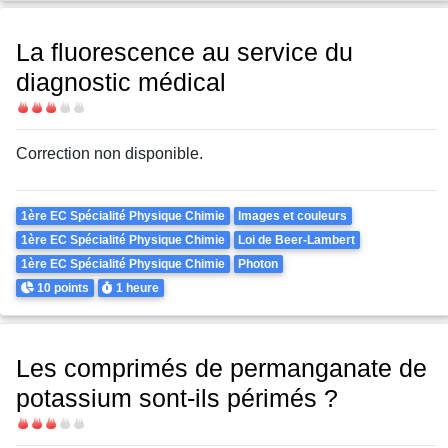
La fluorescence au service du
diagnostic médical
Difficulté
Correction non disponible.
Theme
1ère EC Spécialité Physique Chimie
Images et couleurs
1ère EC Spécialité Physique Chimie
Loi de Beer-Lambert
1ère EC Spécialité Physique Chimie
Photon
Points
Durée
10 points
1 heure
Les comprimés de permanganate de
potassium sont-ils périmés ?
Difficulté