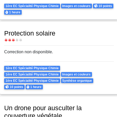
Theme
Points
1ère EC Spécialité Physique Chimie
Images et couleurs
10 points
Durée
1 heure
Protection solaire
Difficulté
Correction non disponible.
Theme
1ère EC Spécialité Physique Chimie
1ère EC Spécialité Physique Chimie
Images et couleurs
1ère EC Spécialité Physique Chimie
Synthèse organique
Points
Durée
10 points
1 heure
Un drone pour ausculter la
couverture végétale