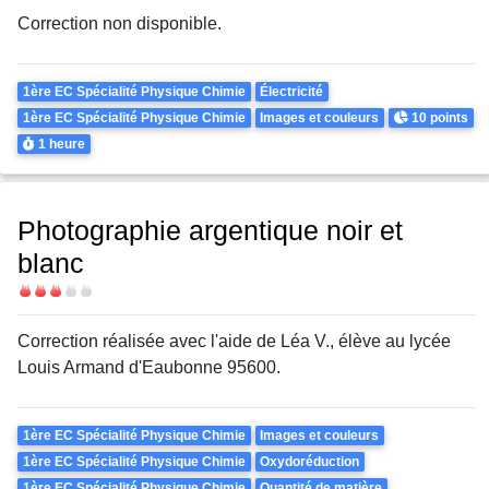
Correction non disponible.
Theme
1ère EC Spécialité Physique Chimie
Électricité
Points
1ère EC Spécialité Physique Chimie
Images et couleurs
10 points
Durée
1 heure
Photographie argentique noir et
blanc
Difficulté
Correction réalisée avec l'aide de Léa V., élève au lycée
Louis Armand d'Eaubonne 95600.
Theme
1ère EC Spécialité Physique Chimie
Images et couleurs
1ère EC Spécialité Physique Chimie
Oxydoréduction
1ère EC Spécialité Physique Chimie
Quantité de matière