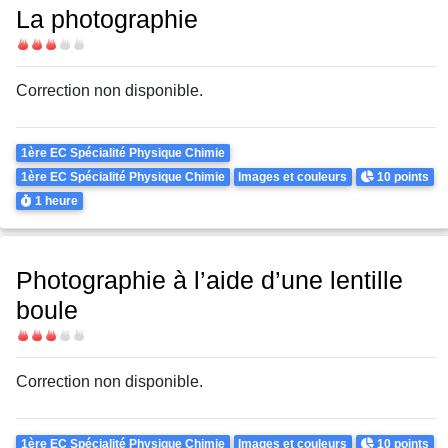
La photographie
Difficulté
Correction non disponible.
Theme
1ère EC Spécialité Physique Chimie
Points
1ère EC Spécialité Physique Chimie
Images et couleurs
10 points
Durée
1 heure
Photographie à l’aide d’une lentille
boule
Difficulté
Correction non disponible.
Theme
Points
1ère EC Spécialité Physique Chimie
Images et couleurs
10 points