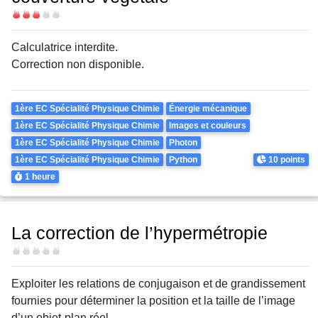
Difficulté
Calculatrice interdite.
Correction non disponible.
Theme
1ère EC Spécialité Physique Chimie
Énergie mécanique
1ère EC Spécialité Physique Chimie
Images et couleurs
1ère EC Spécialité Physique Chimie
Photon
Points
1ère EC Spécialité Physique Chimie
Python
10 points
Durée
1 heure
La correction de l’hypermétropie
Difficulté
Exploiter les relations de conjugaison et de grandissement
fournies pour déterminer la position et la taille de l’image
d’un objet-plan réel.