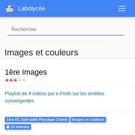
Aller
Labolycée
au
contenu
principal
Images et couleurs
1ère Images
Difficulté
Playlist de 4 vidéos par e-Profs sur les lentilles
convergentes
Theme
1ère EC Spécialité Physique Chimie
Images et couleurs
Durée
10 minutes