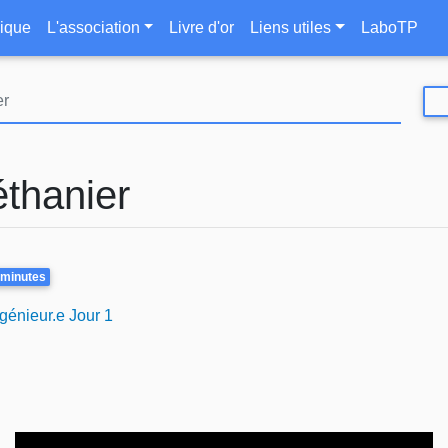
Aller
le
ique
L'association
Livre d'or
Liens utiles
LaboTP
au
contenu
principal
thanier
e
 minutes
génieur.e Jour 1
Video