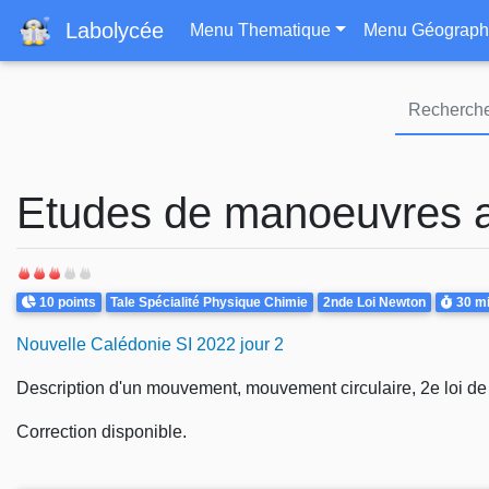
Navigation principa
Labolycée
Menu Thematique
Menu Géograph
Etudes de manoeuvres 
Points
Theme
Durée
10 points
Tale Spécialité Physique Chimie
2nde Loi Newton
30 m
Nouvelle Calédonie SI 2022 jour 2
Description d'un mouvement, mouvement circulaire, 2e loi de
Correction disponible.