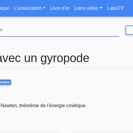
Aller
le
ique
L'association
Livre d'or
Liens utiles
LaboTP
au
contenu
principal
avec un gyropode
inutes
 Newton, théorème de l'énergie cinétique.