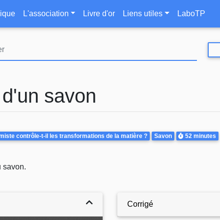
Aller
le
ique
L'association
Livre d'or
Liens utiles
LaboTP
au
contenu
principal
s d'un savon
Durée
ste contrôle-t-il les transformations de la matière ?
Savon
52 minutes
u savon.
Corrigé