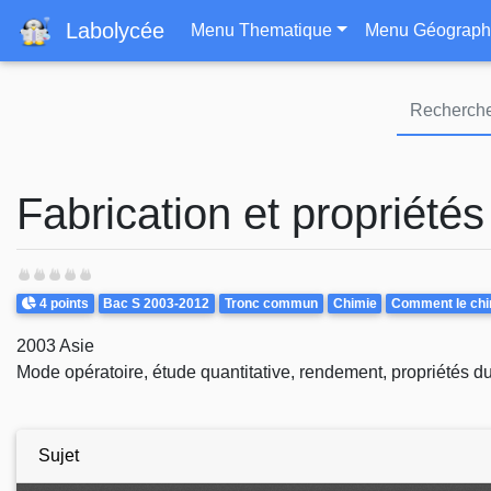
Navigation principa
Labolycée
Menu Thematique
Menu Géograph
Fabrication et propriété
Points
Theme
4 points
Bac S 2003-2012
Tronc commun
Chimie
Comment le chimi
2003 Asie
Mode opératoire, étude quantitative, rendement, propriétés d
Sujet