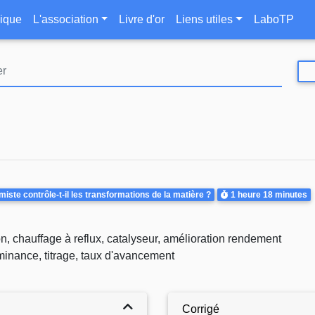
Aller
le
ique
L'association
Livre d'or
Liens utiles
LaboTP
au
contenu
principal
Durée
ste contrôle-t-il les transformations de la matière ?
1 heure
18 minutes
on, chauffage à reflux, catalyseur, amélioration rendement
minance, titrage, taux d'avancement
Corrigé