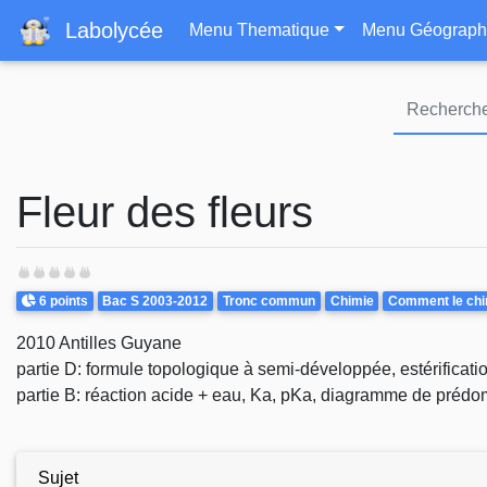
Navigation principa
Labolycée
Menu Thematique
Menu Géograph
Fleur des fleurs
Points
Theme
6 points
Bac S 2003-2012
Tronc commun
Chimie
Comment le chimi
2010 Antilles Guyane
partie D: formule topologique à semi-développée, estérificati
partie B: réaction acide + eau, Ka, pKa, diagramme de prédo
Sujet