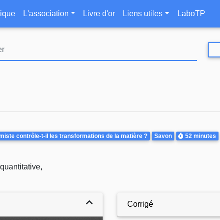
Aller
le
ique
L'association
Livre d'or
Liens utiles
LaboTP
au
contenu
principal
Durée
ste contrôle-t-il les transformations de la matière ?
Savon
52 minutes
quantitative,
Corrigé