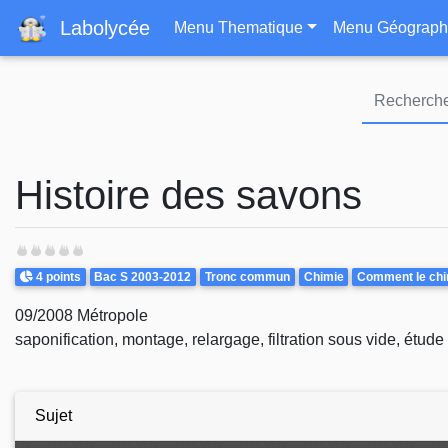
Navigation principa
Labolycée
Menu Thematique
Menu Géograph
Histoire des savons
Points
Theme
4 points
Bac S 2003-2012
Tronc commun
Chimie
Comment le chimi
09/2008 Métropole
saponification, montage, relargage, filtration sous vide, étude 
Sujet