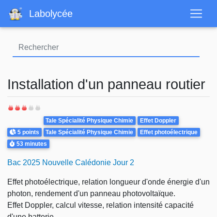
Aller
Labolycée
au
contenu
principal
Installation d'un panneau routier
Theme
Tale Spécialité Physique Chimie
Effet Doppler
Points
5 points
Tale Spécialité Physique Chimie
Effet photoélectrique
Durée
53 minutes
Bac 2025 Nouvelle Calédonie Jour 2
Effet photoélectrique, relation longueur d'onde énergie d'un
photon, rendement d'un panneau photovoltaïque.
Effet Doppler, calcul vitesse, relation intensité capacité
d'une batterie.