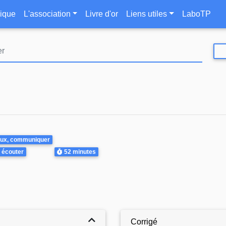
Aller
le
ique
L'association
Livre d'or
Liens utiles
LaboTP
au
contenu
principal
aux, communiquer
Durée
 écouter
52 minutes
Corrigé