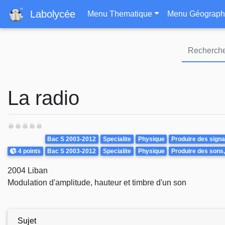
Navigation principa
Labolycée
Menu Thematique
Menu Géograph
La radio
Theme
Bac S 2003-2012
Specialite
Physique
Produire des sign
Points
4 points
Bac S 2003-2012
Specialite
Physique
Produire des sons,
2004 Liban
Modulation d'amplitude, hauteur et timbre d'un son
Sujet