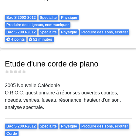
Theme
Bac S 2003-2012
Specialite
Physique
Produire des signaux, communiquer
Bac S 2003-2012
Specialite
Physique
Produire des sons, écouter
Points
Durée
4 points
52 minutes
Etude d'une corde de piano
Difficulté
2005 Nouvelle Calédonie
Q.R.O.C. questionnaire à réponses ouvertes courtes,
noeuds, ventres, fuseau, résonance, hauteur d'un son,
analyse spectrale.
Theme
Bac S 2003-2012
Specialite
Physique
Produire des sons, écouter
Corde