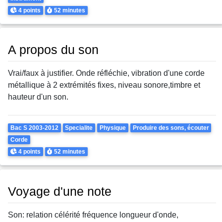
Points
Durée
4 points
52 minutes
A propos du son
Vrai/faux à justifier. Onde réfléchie, vibration d'une corde
métallique à 2 extrémités fixes, niveau sonore,timbre et
hauteur d'un son.
Theme
Bac S 2003-2012
Specialite
Physique
Produire des sons, écouter
Corde
Points
Durée
4 points
52 minutes
Voyage d'une note
Son: relation célérité fréquence longueur d'onde,