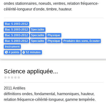
ondes stationnaires, noeuds, ventres, relation fréquence-
célérité-longueur d'onde, timbre, hauteur.
Theme
Bac S 2003-2012
Bac S 2003-2012
Specialite
Bac S 2003-2012
Specialite
Physique
Bac S 2003-2012
Specialite
Physique
Produire des sons, écouter
Instrument
Points
Durée
4 points
52 minutes
Science appliquée...
Difficulté
2011 Antilles
définitions ondes, fondamental, harmoniques, hauteur,
relation fréquence-célérité-longueur, gamme tempérée.