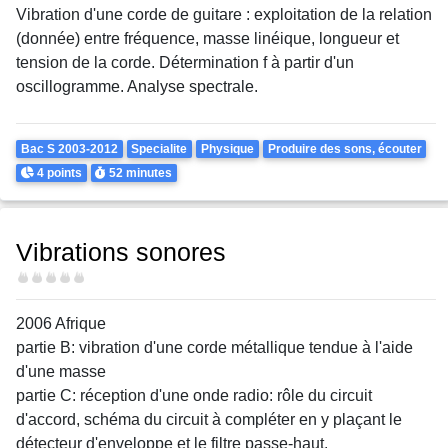
Vibration d'une corde de guitare : exploitation de la relation
(donnée) entre fréquence, masse linéique, longueur et
tension de la corde. Détermination f à partir d'un
oscillogramme. Analyse spectrale.
Theme
Bac S 2003-2012
Specialite
Physique
Produire des sons, écouter
Points
Durée
4 points
52 minutes
Vibrations sonores
Difficulté
2006 Afrique
partie B: vibration d'une corde métallique tendue à l'aide
d'une masse
partie C: réception d'une onde radio: rôle du circuit
d'accord, schéma du circuit à compléter en y plaçant le
détecteur d'enveloppe et le filtre passe-haut.