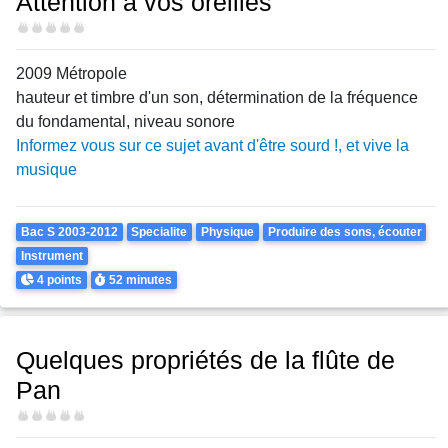
Attention à vos oreilles
Difficulté
2009 Métropole
hauteur et timbre d'un son, détermination de la fréquence
du fondamental, niveau sonore
Informez vous sur ce sujet avant d'être sourd !, et vive la
musique
Theme
Bac S 2003-2012
Specialite
Physique
Produire des sons, écouter
Instrument
Points
Durée
4 points
52 minutes
Quelques propriétés de la flûte de
Pan
Difficulté