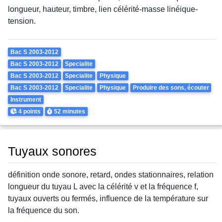
longueur, hauteur, timbre, lien célérité-masse linéique-
tension.
Theme
Bac S 2003-2012
Bac S 2003-2012
Specialite
Bac S 2003-2012
Specialite
Physique
Bac S 2003-2012
Specialite
Physique
Produire des sons, écouter
Instrument
Points
Durée
4 points
52 minutes
Tuyaux sonores
définition onde sonore, retard, ondes stationnaires, relation
longueur du tuyau L avec la célérité v et la fréquence f,
tuyaux ouverts ou fermés, influence de la température sur
la fréquence du son.