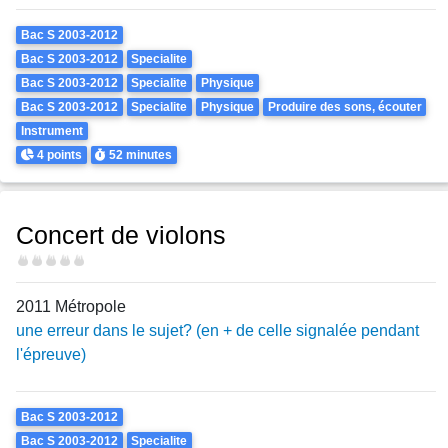
Theme
Bac S 2003-2012
Bac S 2003-2012
Specialite
Bac S 2003-2012
Specialite
Physique
Bac S 2003-2012
Specialite
Physique
Produire des sons, écouter
Instrument
Points
Durée
4 points
52 minutes
Concert de violons
Difficulté
2011 Métropole
une erreur dans le sujet? (en + de celle signalée pendant
l'épreuve)
Theme
Bac S 2003-2012
Bac S 2003-2012
Specialite