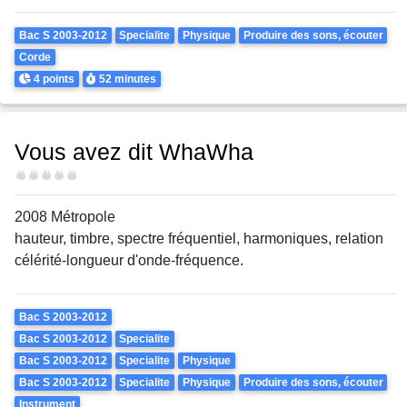
Theme
Bac S 2003-2012
Specialite
Physique
Produire des sons, écouter
Corde
Points
Durée
4 points
52 minutes
Vous avez dit WhaWha
Difficulté
2008 Métropole
hauteur, timbre, spectre fréquentiel, harmoniques, relation
célérité-longueur d'onde-fréquence.
Theme
Bac S 2003-2012
Bac S 2003-2012
Specialite
Bac S 2003-2012
Specialite
Physique
Bac S 2003-2012
Specialite
Physique
Produire des sons, écouter
Instrument