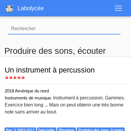
Aller
Labolycée
au
contenu
principal
Produire des sons, écouter
Un instrument à percussion
Difficulté
2018 Amérique du nord
. Instrument à percussion. Gammes.
Instruments de musique
Exercice bien long ... Mais on peut obtenir une très bonne
note sans arriver au bout.
Theme
Bac S 2003-2012
Specialite
Physique
Produire des sons, écouter