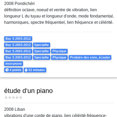
2008 Pondichéri
définition octave, noeud et ventre de vibration, lien
longueur L du tuyau et longueur d'onde, mode fondamental,
harmoniques, spectre fréquentiel, lien fréquence et célérité.
Theme
Bac S 2003-2012
Bac S 2003-2012
Specialite
Bac S 2003-2012
Specialite
Physique
Bac S 2003-2012
Specialite
Physique
Produire des sons, écouter
Instrument
Points
Durée
4 points
52 minutes
étude d'un piano
Difficulté
2008 Liban
vibrations d'une corde de piano, lien célérité-fréquence-