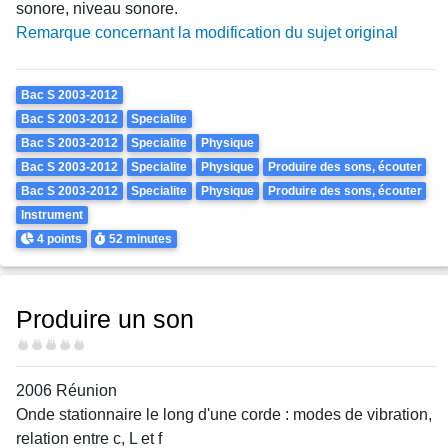
sonore, niveau sonore.
Remarque concernant la modification du sujet original
Theme
Bac S 2003-2012
Bac S 2003-2012
Specialite
Bac S 2003-2012
Specialite
Physique
Bac S 2003-2012
Specialite
Physique
Produire des sons, écouter
Bac S 2003-2012
Specialite
Physique
Produire des sons, écouter
Instrument
Points
Durée
4 points
52 minutes
Produire un son
Difficulté
2006 Réunion
Onde stationnaire le long d'une corde : modes de vibration,
relation entre c, L et f