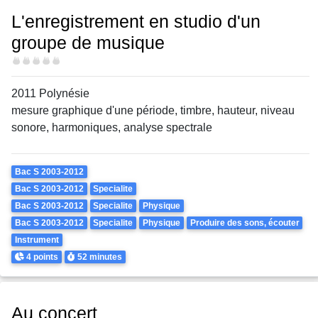
L'enregistrement en studio d'un
groupe de musique
Difficulté
2011 Polynésie
mesure graphique d'une période, timbre, hauteur, niveau
sonore, harmoniques, analyse spectrale
Theme
Bac S 2003-2012
Bac S 2003-2012
Specialite
Bac S 2003-2012
Specialite
Physique
Bac S 2003-2012
Specialite
Physique
Produire des sons, écouter
Instrument
Points
Durée
4 points
52 minutes
Au concert