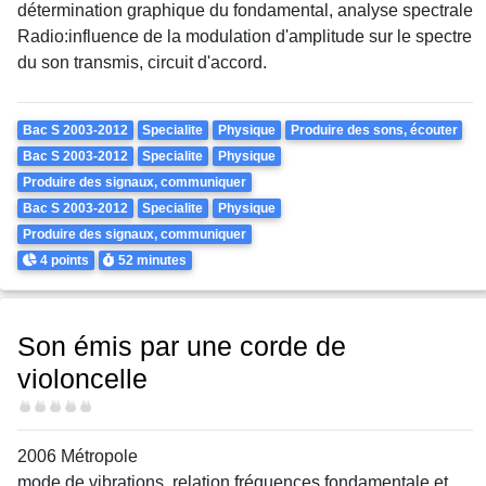
détermination graphique du fondamental, analyse spectrale
Radio:influence de la modulation d'amplitude sur le spectre
du son transmis, circuit d'accord.
Theme
Bac S 2003-2012
Specialite
Physique
Produire des sons, écouter
Bac S 2003-2012
Specialite
Physique
Produire des signaux, communiquer
Bac S 2003-2012
Specialite
Physique
Produire des signaux, communiquer
Points
Durée
4 points
52 minutes
Son émis par une corde de
violoncelle
Difficulté
2006 Métropole
mode de vibrations, relation fréquences fondamentale et