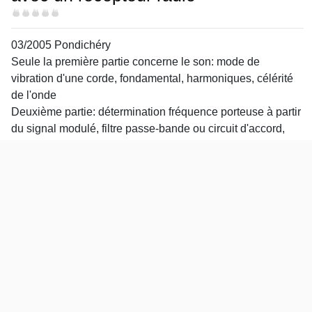
Difficulté
03/2005 Pondichéry
Seule la première partie concerne le son: mode de
vibration d'une corde, fondamental, harmoniques, célérité
de l'onde
Deuxième partie: détermination fréquence porteuse à partir
du signal modulé, filtre passe-bande ou circuit d'accord,
association d'oscillogrammes aux différentes parties du
circuit de réception
Theme
Bac S 2003-2012
Specialite
Physique
Produire des signaux, communiquer
Bac S 2003-2012
Specialite
Physique
Produire des sons, écouter
Points
Durée
4 points
52 minutes
Ondes le long d'une corde