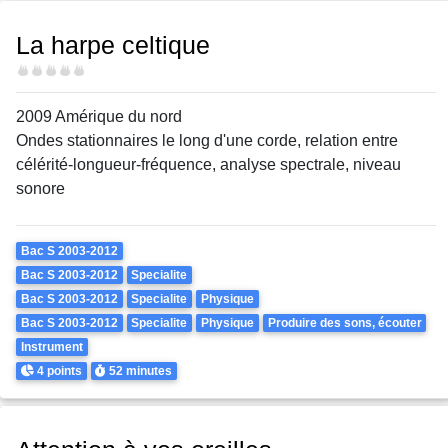
La harpe celtique
Difficulté
2009 Amérique du nord
Ondes stationnaires le long d'une corde, relation entre
célérité-longueur-fréquence, analyse spectrale, niveau
sonore
Theme
Bac S 2003-2012
Bac S 2003-2012
Specialite
Bac S 2003-2012
Specialite
Physique
Bac S 2003-2012
Specialite
Physique
Produire des sons, écouter
Instrument
Points
Durée
4 points
52 minutes