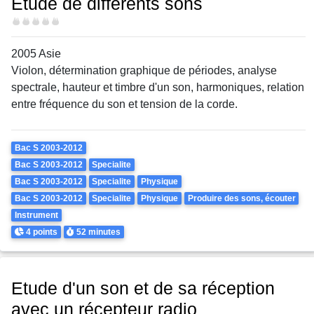
Etude de différents sons
Difficulté
2005 Asie
Violon, détermination graphique de périodes, analyse
spectrale, hauteur et timbre d'un son, harmoniques, relation
entre fréquence du son et tension de la corde.
Theme
Bac S 2003-2012
Bac S 2003-2012
Specialite
Bac S 2003-2012
Specialite
Physique
Bac S 2003-2012
Specialite
Physique
Produire des sons, écouter
Instrument
Points
Durée
4 points
52 minutes
Etude d'un son et de sa réception
avec un récepteur radio