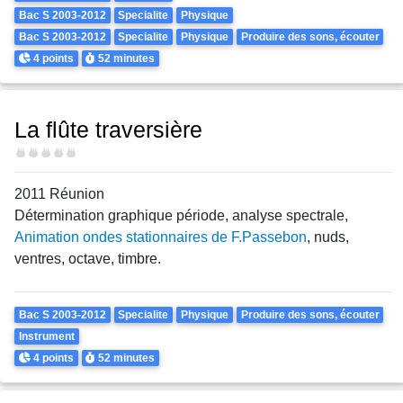
Bac S 2003-2012
Specialite
Physique
Bac S 2003-2012
Specialite
Physique
Produire des sons, écouter
Points
Durée
4 points
52 minutes
La flûte traversière
Difficulté
2011 Réunion
Détermination graphique période, analyse spectrale,
Animation ondes stationnaires de F.Passebon
, nuds,
ventres, octave, timbre.
Theme
Bac S 2003-2012
Specialite
Physique
Produire des sons, écouter
Instrument
Points
Durée
4 points
52 minutes