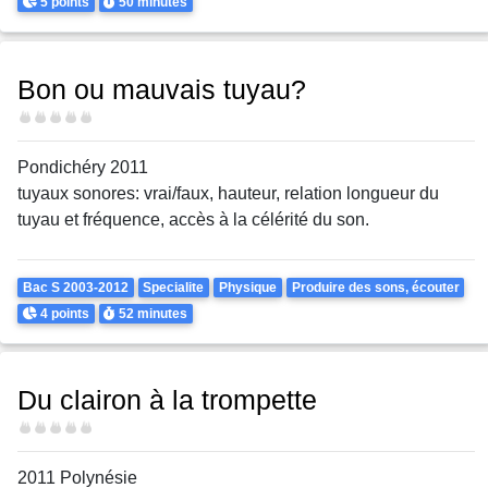
Points
Durée
5 points
50 minutes
Bon ou mauvais tuyau?
Difficulté
Pondichéry 2011
tuyaux sonores: vrai/faux, hauteur, relation longueur du
tuyau et fréquence, accès à la célérité du son.
Theme
Bac S 2003-2012
Specialite
Physique
Produire des sons, écouter
Points
Durée
4 points
52 minutes
Du clairon à la trompette
Difficulté
2011 Polynésie