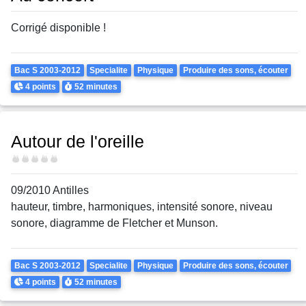
Corrigé disponible !
Theme
Bac S 2003-2012
Specialite
Physique
Produire des sons, écouter
Points
Durée
4 points
52 minutes
Autour de l'oreille
Difficulté
09/2010 Antilles
hauteur, timbre, harmoniques, intensité sonore, niveau
sonore, diagramme de Fletcher et Munson.
Theme
Bac S 2003-2012
Specialite
Physique
Produire des sons, écouter
Points
Durée
4 points
52 minutes