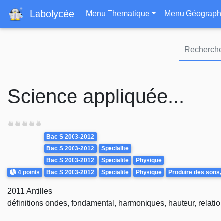
Navigation principa
Labolycée
Menu Thematique
Menu Géograph
Science appliquée...
Theme
Bac S 2003-2012
Bac S 2003-2012
Specialite
Bac S 2003-2012
Specialite
Physique
Points
4 points
Bac S 2003-2012
Specialite
Physique
Produire des sons,
2011 Antilles
définitions ondes, fondamental, harmoniques, hauteur, relat