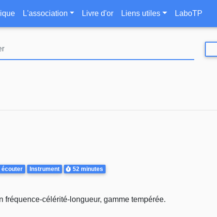
Aller
le
ique
L'association
Livre d'or
Liens utiles
LaboTP
au
contenu
principal
Durée
 écouter
Instrument
52 minutes
ion fréquence-célérité-longueur, gamme tempérée.