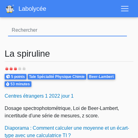
Aller
Labolycée
au
contenu
principal
La spiruline
Points
Theme
5 points
Tale Spécialité Physique Chimie
Beer-Lambert
Durée
53 minutes
Centres étrangers 1 2022 jour 1
Dosage spectrophotométrique, Loi de Beer-Lambert,
incertitude d'une série de mesures, z score.
Diaporama : Comment calculer une moyenne et un écart-
type avec une calculatrice TI ?