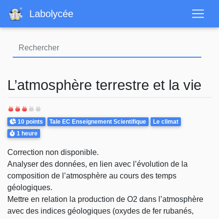
Aller
Labolycée
au
contenu
principal
L’atmosphère terrestre et la vie
Points
Theme
10 points
Tale EC Enseignement Scientifique
Le climat
Durée
1 heure
Correction non disponible.
Analyser des données, en lien
avec l’évolution de la
composition
de l’atmosphère au cours des temps
géologiques.
Mettre en relation la production de
O
2
dans l’atmosphère
avec des
indices géologiques (oxydes de
fer rubanés,