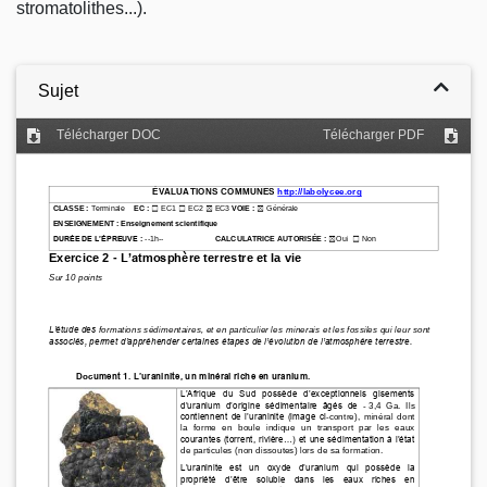
stromatolithes
...).
Sujet