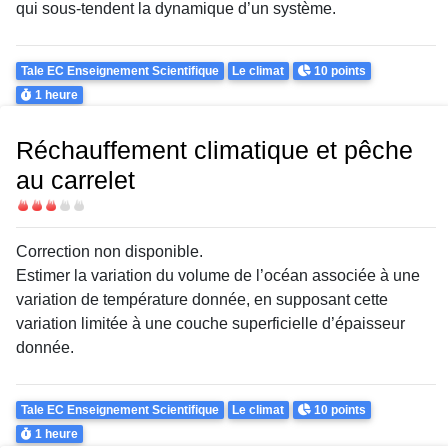
qui sous-tendent la dynamique d’un système.
Theme
Points
Tale EC Enseignement Scientifique
Le climat
10 points
Durée
1 heure
Réchauffement climatique et pêche
au carrelet
Difficulté
Correction non disponible.
Estimer la variation du volume de l’océan associée à une
variation de température donnée, en supposant cette
variation limitée à une couche superficielle d’épaisseur
donnée.
Theme
Points
Tale EC Enseignement Scientifique
Le climat
10 points
Durée
1 heure