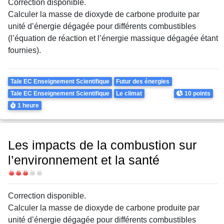
Correction disponible.
Calculer la masse de dioxyde de carbone
produite par
unité d’énergie dégagée pour
différents combu
stibles
(l’équation de
réaction et l’énergie massique dégagée étant
fournies).
Theme
Tale EC Enseignement Scientifique
Futur des énergies
Points
Tale EC Enseignement Scientifique
Le climat
10 points
Durée
1 heure
Les impacts de la combustion sur
l’environnement et la santé
Difficulté
Correction disponible.
Calculer la masse de dioxyde de carbone produite par
unité d’énergie dégagée pour différents combustibles