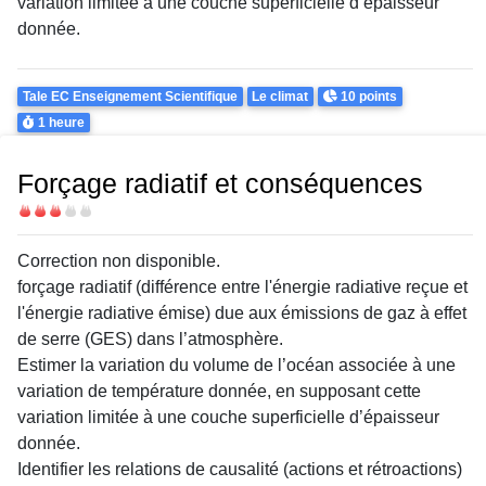
variation limitée à une couche superficielle d’épaisseur
donnée.
Theme
Points
Tale EC Enseignement Scientifique
Le climat
10 points
Durée
1 heure
Forçage radiatif et conséquences
Difficulté
Correction non disponible.
forçage radiatif (différence entre l'énergie radiative reçue et
l'énergie radiative émise) due aux émissions de gaz à effet
de serre (GES) dans l’atmosphère.
Estimer la variation du volume de l’océan associée à une
variation de température donnée, en supposant cette
variation limitée à une couche superficielle d’épaisseur
donnée.
Identifier les relations de causalité (actions et rétroactions)