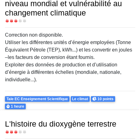
niveau mondial et vulnérabilité au
changement climatique
Difficulté
Correction non disponible.
Utiliser les différentes unités d’énergie employées (Tonne
Équivalent Pétrole (TEP), kWh...) et les convertir en joules
–les facteurs de conversion étant fournis.
Exploiter des données de production et d’utilisation
d’énergie à différentes échelles (mondiale, nationale,
individuelle...).
Theme
Points
Tale EC Enseignement Scientifique
Le climat
10 points
Durée
1 heure
L'histoire du dioxygène terrestre
Difficulté