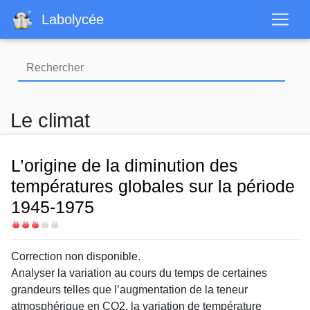
Aller
Labolycée
au
contenu
principal
Le climat
L’origine de la diminution des
températures globales sur la période
1945-1975
Difficulté
Correction non disponible.
Analyser la variation au cours du
temps de certaines
grandeurs
telles que l’augmentation de la
teneur
atmosphérique en CO
2
, la
variation de t
empérature