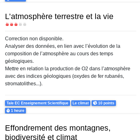
L’atmosphère terrestre et la vie
Difficulté
Correction non disponible.
Analyser des données, en lien
avec l’évolution de la
composition
de l’atmosphère au cours des temps
géologiques.
Mettre en relation la production de
O
2
dans l’atmosphère
avec des
indices géologiques (oxydes de
fer rubanés,
stromatolithes
...).
Theme
Points
Tale EC Enseignement Scientifique
Le climat
10 points
Durée
1 heure
Effondrement des montagnes,
biodiversité et climat