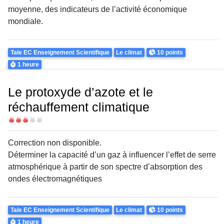
moyenne, des indicateurs de
l’activité économique
mondiale.
Theme
Points
Tale EC Enseignement Scientifique
Le climat
10 points
Durée
1 heure
Le protoxyde d’azote et le
réchauffement climatique
Difficulté
Correction non disponible.
Déterminer la capacité d’un gaz à
influencer l’effet de serre
atmosphérique à partir de son
spectre d’absorption des
ondes
électromagnétiques
Theme
Points
Tale EC Enseignement Scientifique
Le climat
10 points
Durée
1 heure