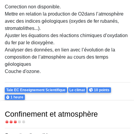
Correction non disponible.
Mettre en relation la production de
O
2
dans l’atmosphère
avec des indices géologiques (oxydes de fer rubanés,
stromatolithes...).
Ajuster les équations des réactions chimiques d’oxydation
du fer par le dioxygène.
Analyser des données, en lien avec l’évolution de la
composition de l’atmosphère au cours des temps
géologiques
Couche d'ozone.
Theme
Points
Tale EC Enseignement Scientifique
Le climat
10 points
Durée
1 heure
Confinement et atmosphère
Difficulté