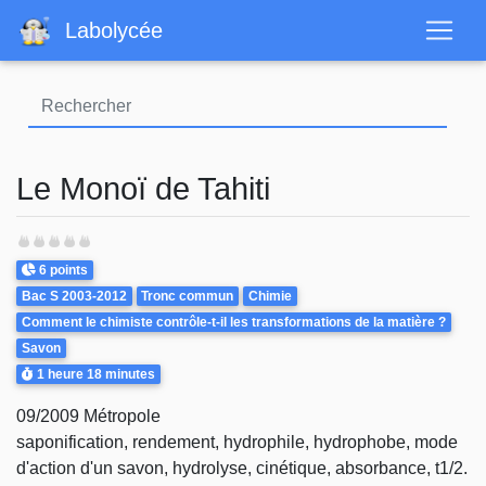
Aller
Labolycée
au
contenu
principal
Le Monoï de Tahiti
Points
6 points
Theme
Bac S 2003-2012
Tronc commun
Chimie
Comment le chimiste contrôle-t-il les transformations de la matière ?
Savon
Durée
1 heure
18 minutes
09/2009 Métropole
saponification, rendement, hydrophile, hydrophobe, mode
d'action d'un savon, hydrolyse, cinétique, absorbance, t1/2.