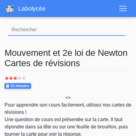
Aller
Labolycée
au
contenu
principal
Mouvement et 2e loi de Newton
Cartes de révisions
Difficulté
Durée
Thème
2nde Loi Newton
10 minutes
<>
Pour apprendre son cours facilement, utilisez nos cartes de
révisions !
Une question de cours est présentée sur la carte. Il faut
répondre dans sa tête ou sur une feuille de brouillon, puis
tourner la carte pour voir la réponse.