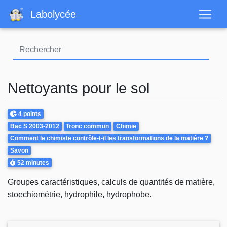
Aller
Labolycée
au
contenu
principal
Nettoyants pour le sol
Points
4 points
Theme
Bac S 2003-2012
Tronc commun
Chimie
Comment le chimiste contrôle-t-il les transformations de la matière ?
Savon
Durée
52 minutes
Groupes caractéristiques, calculs de quantités de matière,
stoechiométrie, hydrophile, hydrophobe.