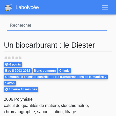
Aller
Labolycée
au
contenu
principal
Un biocarburant : le Diester
Points
6 points
Theme
Bac S 2003-2012
Tronc commun
Chimie
Comment le chimiste contrôle-t-il les transformations de la matière ?
Savon
Durée
1 heure
18 minutes
2006 Polynésie
calcul de quantités de matière, stoechiométrie,
chromatographie, saponification, titrage.