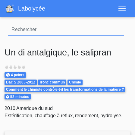
Aller
Labolycée
au
contenu
principal
Un di antalgique, le salipran
Points
4 points
Theme
Bac S 2003-2012
Tronc commun
Chimie
Comment le chimiste contrôle-t-il les transformations de la matière ?
Durée
52 minutes
2010 Amérique du sud
Estérification, chauffage à reflux, rendement, hydrolyse.