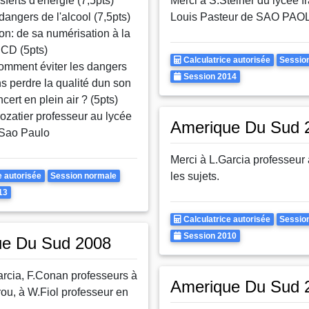
sferts d'énergie (7,5pts)
Merci à S.Steiner du lycée f
dangers de l'alcool (7,5pts)
Louis Pasteur de SAO PAO
on: de sa numérisation à la
 CD (5pts)
Calculatrice
Rattr
Calculatrice autorisée
Sessio
omment éviter les dangers
Autorisee
Annee
Session 2014
s perdre la qualité dun son
ncert en plein air ? (5pts)
ozatier professeur au lycée
Amerique Du Sud 
 Sao Paulo
Merci à L.Garcia professeur
Rattrapages
les sujets.
e autorisée
Session normale
13
Calculatrice
Rattr
Calculatrice autorisée
Sessio
Autorisee
Annee
Session 2010
ue Du Sud 2008
arcia, F.Conan professeurs à
Amerique Du Sud 
ou, à W.Fiol professeur en