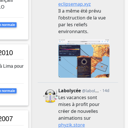
rançais
LO
apages
n normale
2010
 à Lima pour
apages
n normale
2007