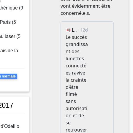
)
thénique (9
Paris (5
au laser (5
ais de la
apages
n normale
2017
 d'Odeillo