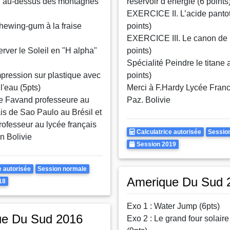
l" au-dessus des montagnes
réservoir d’énergie (6 points
EXERCICE II. L’acide panto
chewing-gum à la fraise
points)
EXERCICE III. Le canon de 
rver le Soleil en "H alpha"
points)
Spécialité
Peindre le titane 
mpression sur plastique avec
points)
 l'eau (5pts)
Merci à
F.Hardy Lycée Franc
e Favand professeure au
Paz. Bolivie
is de Sao Paulo au Brésil et
rofesseur au lycée français
Calculatrice
Rattr
Calculatrice autorisée
Sessio
n Bolivie
Autorisee
Annee
Session 2019
Rattrapages
e autorisée
Session normale
Amerique Du Sud 
18
Exo 1 : Water Jump (6pts)
ue Du Sud 2016
Exo 2 : Le grand four solaire