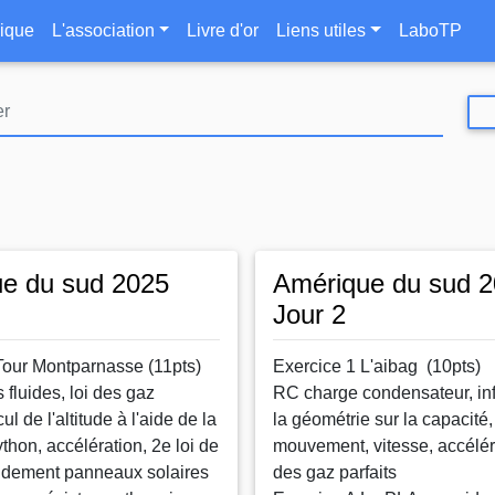
Aller
le
ique
L'association
Livre d'or
Liens utiles
LaboTP
au
contenu
principal
e du sud 2025
Amérique du sud 
Jour 2
Tour Montparnasse (11pts)
Exercice 1 L'aibag (10pts)
 fluides, loi des gaz
RC charge condensateur, in
cul de l'altitude à l'aide de la
la géométrie sur la capacité,
thon, accélération, 2e loi de
mouvement, vitesse, accéléra
ndement panneaux solaires
des gaz parfaits