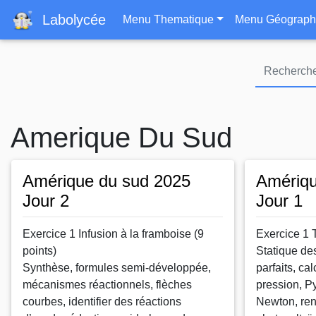
Navigation principa
Labolycée
Menu Thematique
Menu Géograph
Amerique Du Sud
Amérique du sud 2025
Amériqu
Jour 2
Jour 1
Exercice 1 Infusion à la framboise (9
Exercice 1 
points)
Statique des
Synthèse, formules semi-développée,
parfaits, cal
mécanismes réactionnels, flèches
pression, Py
courbes, identifier des réactions
Newton, re