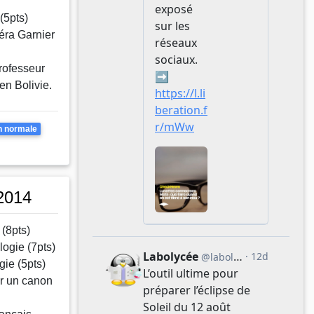
(5pts)
éra Garnier
rofesseur
en Bolivie.
apages
n normale
2014
 (8pts)
logie (7pts)
ie (5pts)
r un canon