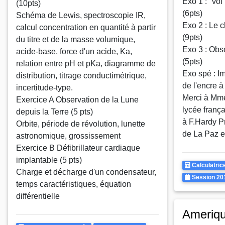
Exo 1 : "vo
(10pts)
(6pts)
Schéma de Lewis, spectroscopie IR,
Exo 2 : Le 
calcul concentration en quantité à partir
(9pts)
du titre et de la masse volumique,
Exo 3 : Obse
acide-base, force d'un acide, Ka,
(5pts)
relation entre pH et pKa, diagramme de
Exo spé : I
distribution, titrage conductimétrique,
de l'encre à
incertitude-type.
Merci à Mm
Exercice A Observation de la Lune
lycée frança
depuis la Terre (5 pts)
à F.Hardy P
Orbite, période de révolution, lunette
de La Paz e
astronomique, grossissement
Exercice B Défibrillateur cardiaque
implantable (5 pts)
Calculatrice
Calculatric
Charge et décharge d'un condensateur,
Autorisee
Annee
Session 20
temps caractéristiques, équation
différentielle
Ameriq