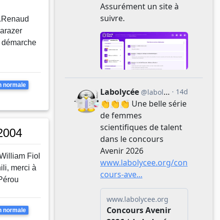
 F.Renaud
Barazer
te démarche
apages
n normale
2004
William Fiol
li, merci à
Pérou
apages
n normale