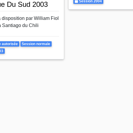
Autorisee
Annee
Session 2004
ue Du Sud 2003
 disposition par William Fiol
à Santiago du Chili
Rattrapages
e autorisée
Session normale
03