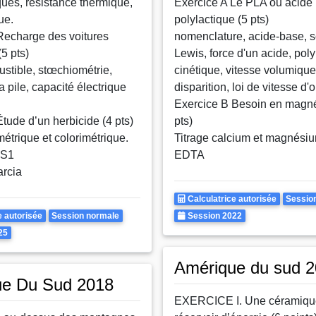
ques, résistance thermique,
Exercice A Le PLA ou acide
ue.
polylactique (5 pts)
Recharge des voitures
nomenclature, acide-base, 
(5 pts)
Lewis, force d'un acide, pol
ustible, stœchiométrie,
cinétique, vitesse volumiqu
la pile, capacité électrique
disparition, loi de vitesse d'
Exercice B Besoin en magn
tude d’un herbicide (4 pts)
pts)
métrique et colorimétrique.
Titrage calcium et magnési
S1
EDTA
arcia
Calculatrice
Rattr
Calculatrice autorisée
Sessio
Rattrapages
Autorisee
Annee
e autorisée
Session normale
Session 2022
25
Amérique du sud 
ue Du Sud 2018
EXERCICE I. Une céramiq