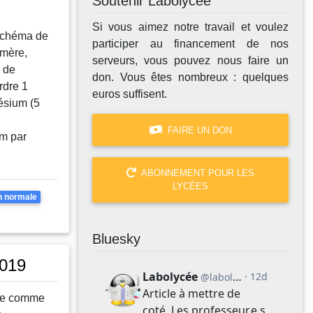
Soutenir Labolycée
Si vous aimez notre travail et voulez
schéma de
participer au financement de nos
ymère,
serveurs, vous pouvez nous faire un
e de
don. Vous êtes nombreux : quelques
ordre 1
euros suffisent.
ésium (5
FAIRE UN DON
um par
ABONNEMENT POUR LES
LYCÉES
apages
n normale
Bluesky
2019
ue comme