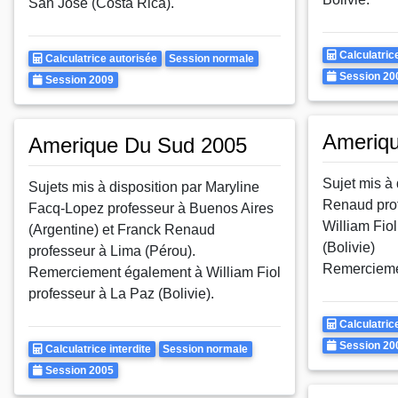
San José (Costa Rica).
Calculatrice
Calculatric
Calculatrice
Rattrapages
Calculatrice autorisée
Session normale
Autorisee
Annee
Session 20
Autorisee
Annee
Session 2009
Ameriq
Amerique Du Sud 2005
Sujet mis à 
Sujets mis à disposition par Maryline
Renaud prof
Facq-Lopez professeur à Buenos Aires
William Fio
(Argentine) et Franck Renaud
(Bolivie)
professeur à Lima (Pérou).
Remercieme
Remerciement également à William Fiol
professeur à La Paz (Bolivie).
Calculatrice
Calculatric
Autorisee
Annee
Session 20
Calculatrice
Rattrapages
Calculatrice interdite
Session normale
Autorisee
Annee
Session 2005