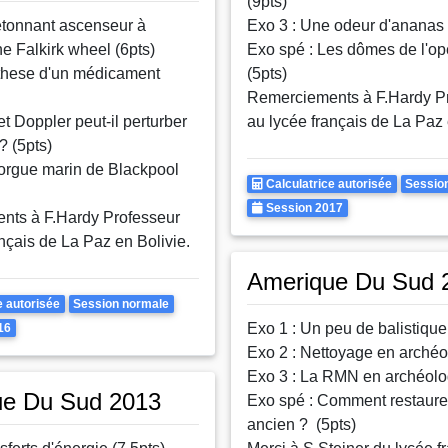
(9pts)
étonnant ascenseur à
Exo 3 : Une odeur d'ananas 
e Falkirk wheel (6pts)
Exo spé : Les dômes de l'op
these d'un médicament
(5pts)
Remerciements à F.Hardy P
fet Doppler peut-il perturber
au lycée français de La Paz 
? (5pts)
'orgue marin de Blackpool
Calculatrice
Rattr
Calculatrice autorisée
Sessio
Autorisee
Annee
Session 2017
nts à F.Hardy Professeur
nçais de La Paz en Bolivie.
Amerique Du Sud 
Rattrapages
e autorisée
Session normale
Exo 1 : Un peu de balistique
16
Exo 2 : Nettoyage en archéo
Exo 3 : La RMN en archéolog
ue Du Sud 2013
Exo spé : Comment restaure
ancien ? (5pts)