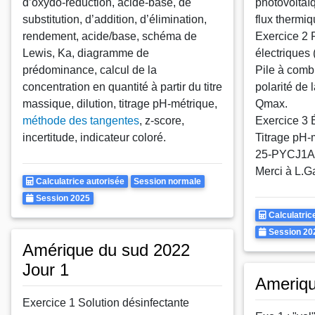
d’oxydo-réduction, acide-base, de
photovoltaï
substitution, d’addition, d’élimination,
flux thermiq
rendement, acide/base, schéma de
Exercice 2 
Lewis, Ka, diagramme de
électriques 
prédominance, calcul de la
Pile à comb
concentration en quantité à partir du titre
polarité de 
massique, dilution, titrage pH-métrique,
Qmax.
méthode des tangentes
, z-score,
Exercice 3 É
incertitude, indicateur coloré.
Titrage pH-
25
-
PYCJ1A
Merci à L.G
Calculatrice
Rattrapages
Calculatrice autorisée
Session normale
Autorisee
Annee
Session 2025
Calculatrice
Calculatric
Autorisee
Annee
Session 20
Amérique du sud 2022
Jour 1
Ameriq
Exercice 1 Solution désinfectante