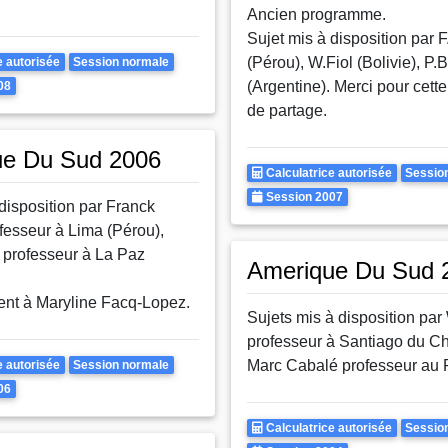
Ancien programme.
Sujet mis à disposition par
Rattrapages
(Pérou), W.Fiol (Bolivie), P.
e autorisée
Session normale
(Argentine). Merci pour cet
08
de partage.
ue Du Sud 2006
Calculatrice
Rattr
Calculatrice autorisée
Sessio
Autorisee
Annee
Session 2007
disposition par Franck
esseur à Lima (Pérou),
l professeur à La Paz
Amerique Du Sud 
nt à Maryline Facq-Lopez.
Sujets mis à disposition par 
professeur à Santiago du Chi
Rattrapages
Marc Cabalé professeur au 
e autorisée
Session normale
06
Calculatrice
Rattr
Calculatrice autorisée
Sessio