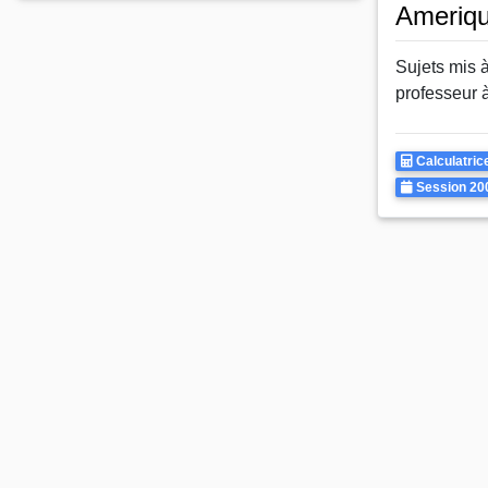
Ameriq
Sujets mis à
professeur 
Calculatrice
Calculatric
Autorisee
Annee
Session 20