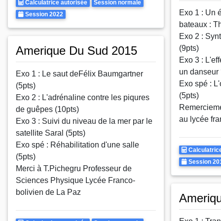
Calculatrice
Rattrapages
Calculatrice autorisée
Session normale
Exo 1 : Un 
Autorisee
Annee
Session 2022
bateaux : Th
Exo 2 : Syn
Amerique Du Sud 2015
(9pts)
Exo 3 : L'ef
un danseur 
Exo 1 : Le saut deFélix Baumgartner
Exo spé : L
(5pts)
(5pts)
Exo 2 : L'adrénaline contre les piqures
Remercieme
de guêpes (10pts)
au lycée fra
Exo 3 : Suivi du niveau de la mer par le
satellite Saral (5pts)
Exo spé : Réhabilitation d'une salle
Calculatrice
Calculatric
(5pts)
Autorisee
Annee
Session 20
Merci à T.Pichegru Professeur de
Sciences Physique Lycée Franco-
bolivien de La Paz
Ameriq