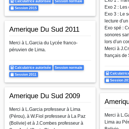
Exo 1 : Tran
Calculatrice
Rattrapages
Calculatrice autorisée
Session normale
Exo 2 : Les 
Autorisee
Annee
Session 2015
Exo 3 : Le s
lecture d'un
Amerique Du Sud 2011
Exo spé : C
sonores san
lors d'un co
Merci à L.Garcia du Lycée franco-
Merci à J.Cr
péruvien de Lima.
français de
Calculatrice
Rattrapages
Calculatrice autorisée
Session normale
Calculatrice
Calculatric
Autorisee
Annee
Session 2011
Autorisee
Annee
Session 20
Amerique Du Sud 2009
Ameriq
Merci à L.Garcia professeur à Lima
Merci à L.G
(Pérou), à W.Fiol professeur à La Paz
Lima au Pér
(Bolivie) et à J.Combes professeur à
Bolivie.