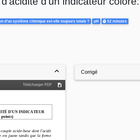
d'acidité d'un indicateur coloré
Durée
on d'un système chimique est-elle toujours totale ?
pH
52 minutes
Corrigé