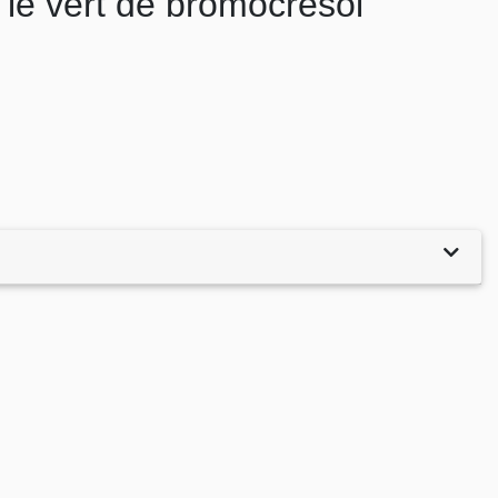
: le vert de bromocrésol