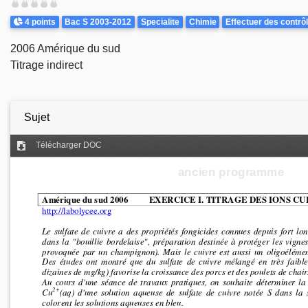
Difficulté
Points
Theme
4 points
Bac S 2003-2012
Specialite
Chimie
Effectuer des contrôl
2006 Amérique du sud
Titrage indirect
Sujet