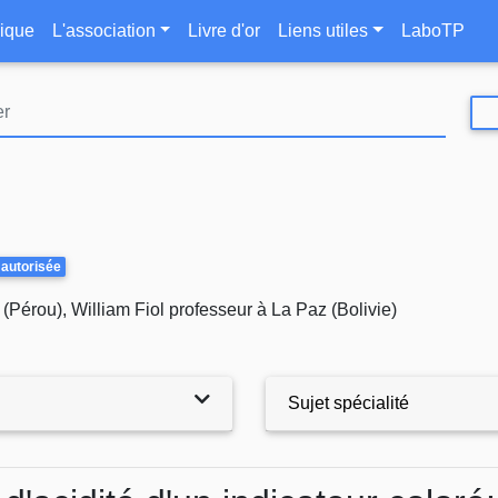
Aller
le
ique
L'association
Livre d'or
Liens utiles
LaboTP
au
contenu
principal
 autorisée
(Pérou), William Fiol professeur à La Paz (Bolivie)
Sujet spécialité