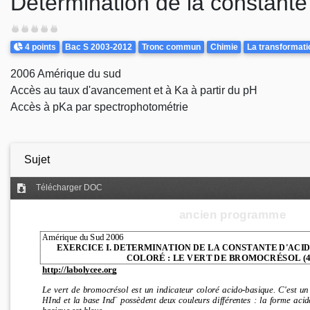
Détermination de la constante 
Difficulté
Points
Theme
4 points
Bac S 2003-2012
Tronc commun
Chimie
La transformati
2006 Amérique du sud
Accès au taux d'avancement et à Ka à partir du pH
Accès à pKa par spectrophotométrie
Sujet