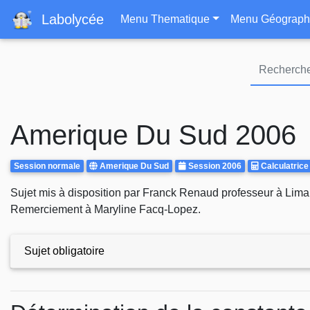
Navigation principa
Labolycée
Menu Thematique
Menu Géograph
Amerique Du Sud 2006
Rattrapages
Centre
Annee
Calculatrice
Session normale
Amerique Du Sud
Session 2006
Calculatrice
d'examen
Autorisee
Body
Sujet mis à disposition par Franck Renaud professeur à Lima 
Remerciement à Maryline Facq-Lopez.
Sujet obligatoire
Exercices