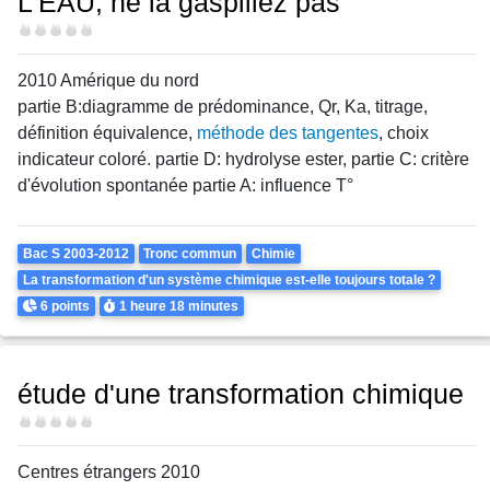
L'EAU, ne la gaspillez pas
Difficulté
2010 Amérique du nord
partie B:diagramme de prédominance, Qr, Ka, titrage,
définition équivalence,
méthode des tangentes
, choix
indicateur coloré. partie D: hydrolyse ester, partie C: critère
d'évolution spontanée partie A: influence T°
Theme
Bac S 2003-2012
Tronc commun
Chimie
La transformation d'un système chimique est-elle toujours totale ?
Points
Durée
6 points
1 heure
18 minutes
étude d'une transformation chimique
Difficulté
Centres étrangers 2010