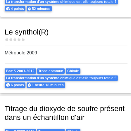
La transformation d'un système chimique est-elle toujours totale ?
Points
Durée
4 points
52 minutes
Le synthol(R)
Difficulté
Métropole 2009
Theme
Bac S 2003-2012
Tronc commun
Chimie
La transformation d'un système chimique est-elle toujours totale ?
Points
Durée
6 points
1 heure
18 minutes
Titrage du dioxyde de soufre présent
dans un échantillon d'air