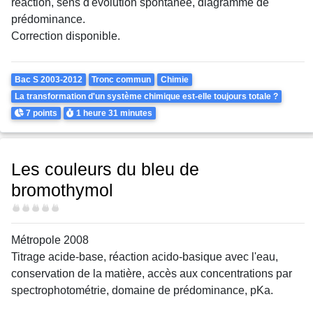
réaction, sens d'évolution spontanée, diagramme de
prédominance.
Correction disponible.
Theme
Bac S 2003-2012
Tronc commun
Chimie
La transformation d'un système chimique est-elle toujours totale ?
Points
Durée
7 points
1 heure
31 minutes
Les couleurs du bleu de
bromothymol
Difficulté
Métropole 2008
Titrage acide-base, réaction acido-basique avec l'eau,
conservation de la matière, accès aux concentrations par
spectrophotométrie, domaine de prédominance, pKa.