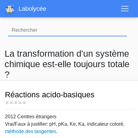
Aller
Labolycée
au
contenu
principal
La transformation d'un système
chimique est-elle toujours totale
?
Réactions acido-basiques
Difficulté
2012 Centres étrangers
Vrai/Faux à justifier: pH, pKa, Ke, Ka, indicateur coloré,
méthode des tangentes
.