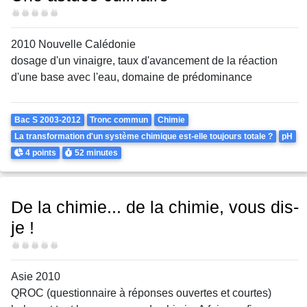
Difficulté
2010 Nouvelle Calédonie
dosage d'un vinaigre, taux d'avancement de la réaction
d'une base avec l'eau, domaine de prédominance
Theme
Bac S 2003-2012
Tronc commun
Chimie
La transformation d'un système chimique est-elle toujours totale ?
pH
Points
Durée
4 points
52 minutes
De la chimie... de la chimie, vous dis-
je !
Difficulté
Asie 2010
QROC (questionnaire à réponses ouvertes et courtes)