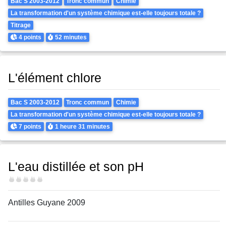
Theme
Bac S 2003-2012
Tronc commun
Chimie
La transformation d'un système chimique est-elle toujours totale ?
Titrage
Points
Durée
4 points
52 minutes
L'élément chlore
Theme
Bac S 2003-2012
Tronc commun
Chimie
La transformation d'un système chimique est-elle toujours totale ?
Points
Durée
7 points
1 heure
31 minutes
L'eau distillée et son pH
Difficulté
Antilles Guyane 2009