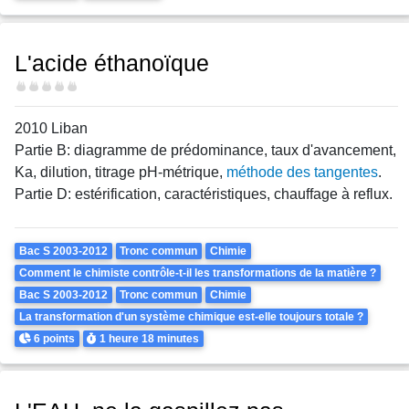
L'acide éthanoïque
Difficulté
2010 Liban
Partie B: diagramme de prédominance, taux d'avancement,
Ka, dilution, titrage pH-métrique,
méthode des tangentes
.
Partie D: estérification, caractéristiques, chauffage à reflux.
Theme
Bac S 2003-2012
Tronc commun
Chimie
Comment le chimiste contrôle-t-il les transformations de la matière ?
Bac S 2003-2012
Tronc commun
Chimie
La transformation d'un système chimique est-elle toujours totale ?
Points
Durée
6 points
1 heure
18 minutes