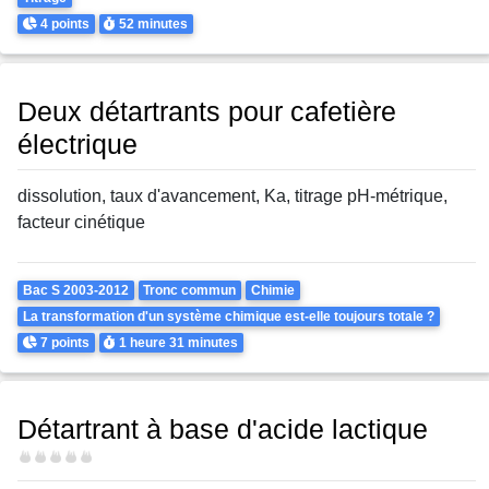
Points
Durée
4 points
52 minutes
Deux détartrants pour cafetière
électrique
dissolution, taux d'avancement, Ka, titrage pH-métrique,
facteur cinétique
Theme
Bac S 2003-2012
Tronc commun
Chimie
La transformation d'un système chimique est-elle toujours totale ?
Points
Durée
7 points
1 heure
31 minutes
Détartrant à base d'acide lactique
Difficulté