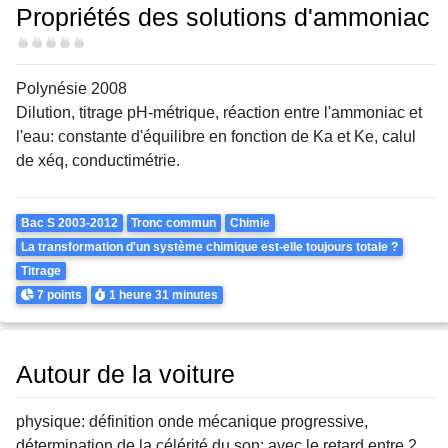
Propriétés des solutions d'ammoniac
Difficulté
Polynésie 2008
Dilution, titrage pH-métrique, réaction entre l'ammoniac et
l'eau: constante d'équilibre en fonction de Ka et Ke, calul
de xéq, conductimétrie.
Theme
Bac S 2003-2012
Tronc commun
Chimie
La transformation d'un système chimique est-elle toujours totale ?
Titrage
Points
Durée
7 points
1 heure
31 minutes
Autour de la voiture
physique: définition onde mécanique progressive,
détermination de la célérité du son: avec le retard entre 2