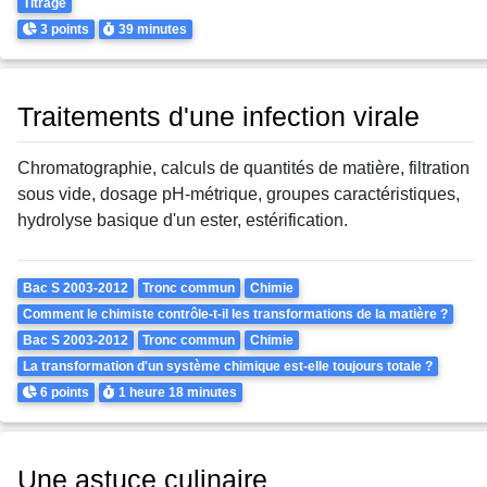
Titrage
Points
Durée
3 points
39 minutes
Traitements d'une infection virale
Chromatographie, calculs de quantités de matière, filtration
sous vide, dosage pH-métrique, groupes caractéristiques,
hydrolyse basique d'un ester, estérification.
Theme
Bac S 2003-2012
Tronc commun
Chimie
Comment le chimiste contrôle-t-il les transformations de la matière ?
Bac S 2003-2012
Tronc commun
Chimie
La transformation d'un système chimique est-elle toujours totale ?
Points
Durée
6 points
1 heure
18 minutes
Une astuce culinaire