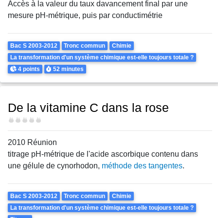
Accès à la valeur du taux davancement final par une
mesure pH-métrique, puis par conductimétrie
Theme
Bac S 2003-2012
Tronc commun
Chimie
La transformation d'un système chimique est-elle toujours totale ?
Points
Durée
4 points
52 minutes
De la vitamine C dans la rose
Difficulté
2010 Réunion
titrage pH-métrique de l'acide ascorbique contenu dans
une gélule de cynorhodon,
méthode des tangentes
.
Theme
Bac S 2003-2012
Tronc commun
Chimie
La transformation d'un système chimique est-elle toujours totale ?