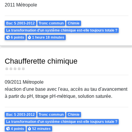
2011 Métropole
Theme
Bac S 2003-2012
Tronc commun
Chimie
La transformation d'un système chimique est-elle toujours totale ?
Points
Durée
6 points
1 heure
18 minutes
Chaufferette chimique
Difficulté
09/2011 Métropole
réaction d'une base avec l'eau, accès au tau d'avancement
à partir du pH, titrage pH-métrique, solution saturée.
Theme
Bac S 2003-2012
Tronc commun
Chimie
La transformation d'un système chimique est-elle toujours totale ?
Points
Durée
4 points
52 minutes