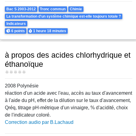
Theme
Bac S 2003-2012
Tronc commun
Chimie
La transformation d'un système chimique est-elle toujours totale ?
Indicateurs
Points
Durée
6 points
1 heure
18 minutes
à propos des acides chlorhydrique et
éthanoïque
Difficulté
2008 Polynésie
réaction d'un acide avec l'eau, accès au taux d'avancement
à l'aide du pH, effet de la dilution sur le taux d'avancement,
Qréq, titrage pH-métrique d'un vinaigre, % d'acidité, choix
de l'indicateur coloré.
Correction audio par B.Lachaud