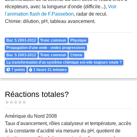
récepteurs, avec la longueur d'onde (difficile...),
Voir
l'animation flash de F.Passebon
, radar de recul.
Chimie: dilution, pH, tableau avancement.
Theme
Bac S 2003-2012
Tronc commun
Physique
Propagation d'une onde - ondes progressives
Bac S 2003-2012
Tronc commun
Chimie
La transformation d'un système chimique est-elle toujours totale ?
Points
Durée
7 points
1 heure
31 minutes
Réactions totales?
Difficulté
Amérique du Nord 2008
Taux d'avancement, rôles catalyseur et température, accès
à la constante d'acidité via mesure du pH, quotient de