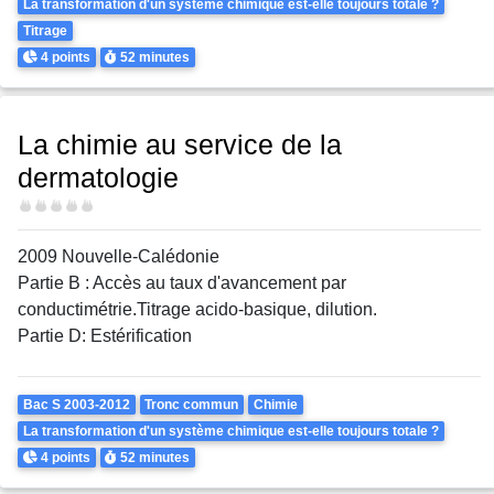
La transformation d'un système chimique est-elle toujours totale ?
Titrage
Points
Durée
4 points
52 minutes
La chimie au service de la
dermatologie
Difficulté
2009 Nouvelle-Calédonie
Partie B : Accès au taux d'avancement par
conductimétrie.Titrage acido-basique, dilution.
Partie D: Estérification
Theme
Bac S 2003-2012
Tronc commun
Chimie
La transformation d'un système chimique est-elle toujours totale ?
Points
Durée
4 points
52 minutes