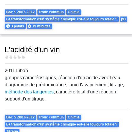
Theme
Bac S 2003-2012
Tronc commun
Chimie
La transformation d'un système chimique est-elle toujours totale ?
pH
Points
Durée
3 points
39 minutes
L'acidité d'un vin
Difficulté
2011 Liban
groupes caractéristiques, réaction d'un acide avec l'eau,
diagramme de prédominance, taux d'avancement, titrage,
méthode des tangentes
, caractère total d'une réaction
support d'un titrage.
Theme
Bac S 2003-2012
Tronc commun
Chimie
La transformation d'un système chimique est-elle toujours totale ?
Titrage