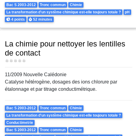
Theme
Bac S 2003-2012
Tronc commun
Chimie
La transformation d'un système chimique est-elle toujours totale ?
pH
Points
Durée
4 points
52 minutes
La chimie pour nettoyer les lentilles
de contact
Difficulté
11/2009 Nouvelle Calédonie
Catalyse hétérogène, dosages des ions chlorure par
étalonnage et par titrage conductimétrique.
Theme
Bac S 2003-2012
Tronc commun
Chimie
La transformation d'un système chimique est-elle toujours totale ?
Conductimetrie
Bac S 2003-2012
Tronc commun
Chimie