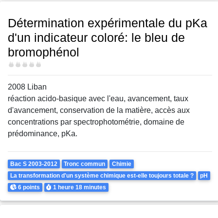
Détermination expérimentale du pKa
d'un indicateur coloré: le bleu de
bromophénol
Difficulté
2008 Liban
réaction acido-basique avec l'eau, avancement, taux
d'avancement, conservation de la matière, accès aux
concentrations par spectrophotométrie, domaine de
prédominance, pKa.
Theme
Bac S 2003-2012
Tronc commun
Chimie
La transformation d'un système chimique est-elle toujours totale ?
pH
Points
Durée
6 points
1 heure
18 minutes