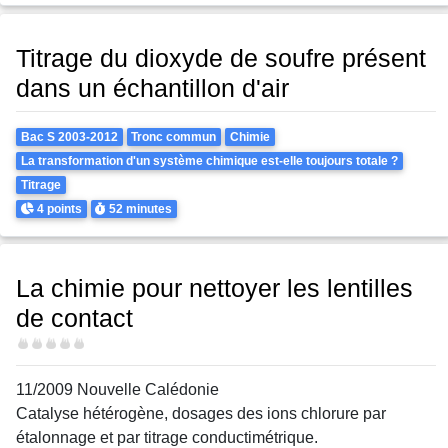
Titrage du dioxyde de soufre présent
dans un échantillon d'air
Theme
Bac S 2003-2012
Tronc commun
Chimie
La transformation d'un système chimique est-elle toujours totale ?
Titrage
Points
Durée
4 points
52 minutes
La chimie pour nettoyer les lentilles
de contact
Difficulté
11/2009 Nouvelle Calédonie
Catalyse hétérogène, dosages des ions chlorure par
étalonnage et par titrage conductimétrique.