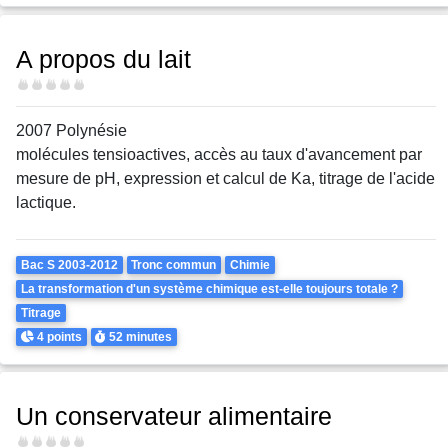
A propos du lait
Difficulté
2007 Polynésie
molécules tensioactives, accès au taux d'avancement par
mesure de pH, expression et calcul de Ka, titrage de l'acide
lactique.
Theme
Bac S 2003-2012
Tronc commun
Chimie
La transformation d'un système chimique est-elle toujours totale ?
Titrage
Points
Durée
4 points
52 minutes
Un conservateur alimentaire
Difficulté