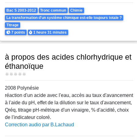
Theme
Bac S 2003-2012
Tronc commun
Chimie
La transformation d'un système chimique est-elle toujours totale ?
Titrage
Points
Durée
7 points
1 heure
31 minutes
à propos des acides chlorhydrique et
éthanoïque
Difficulté
2008 Polynésie
réaction d'un acide avec l'eau, accès au taux d'avancement
à l'aide du pH, effet de la dilution sur le taux d'avancement,
Qréq, titrage pH-métrique d'un vinaigre, % d'acidité, choix
de l'indicateur coloré.
Correction audio par B.Lachaud