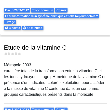
Theme
Bac S 2003-2012
Tronc commun
Chimie
La transformation d'un système chimique est-elle toujours totale ?
Titrage
Points
Durée
4 points
52 minutes
Etude de la vitamine C
Difficulté
Métropole 2003
caractère total de la transformation entre la vitamine C et
les ions hydroxyde, titrage pH-métrique de la vitamine C en
présence d'un indicateur coloré, exploitation pour accéder
à la masse de vitamine C contenue dans un comprimé,
groupes caractéristiques présents dans la molécule
Theme
Bac S 2003-2012
Tronc commun
Chimie