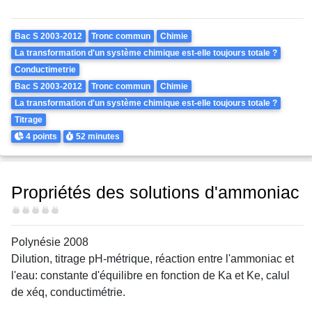
Theme
Bac S 2003-2012
Tronc commun
Chimie
La transformation d'un système chimique est-elle toujours totale ?
Conductimetrie
Bac S 2003-2012
Tronc commun
Chimie
La transformation d'un système chimique est-elle toujours totale ?
Titrage
Points
Durée
4 points
52 minutes
Propriétés des solutions d'ammoniac
Difficulté
Polynésie 2008
Dilution, titrage pH-métrique, réaction entre l'ammoniac et
l'eau: constante d'équilibre en fonction de Ka et Ke, calul
de xéq, conductimétrie.