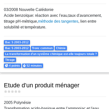
03/2008 Nouvelle Calédonie
Acide benzoïque: réaction avec l'eau,taux d'avancement,
titrage pH-métrique,
méthode des tangentes
, lien entre
solubilité et température.
Theme
Bac S 2003-2012
Bac S 2003-2012
Tronc commun
Chimie
La transformation d'un système chimique est-elle toujours totale ?
Titrage
Points
Durée
4 points
52 minutes
Etude d'un produit ménager
Difficulté
2005 Polynésie
Transformation acido-basique entre l'ammoniac et l'eau,