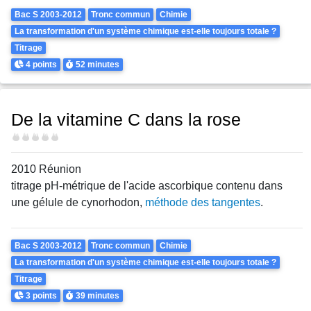
Theme
Bac S 2003-2012
Tronc commun
Chimie
La transformation d'un système chimique est-elle toujours totale ?
Titrage
Points
Durée
4 points
52 minutes
De la vitamine C dans la rose
Difficulté
2010 Réunion
titrage pH-métrique de l'acide ascorbique contenu dans
une gélule de cynorhodon,
méthode des tangentes
.
Theme
Bac S 2003-2012
Tronc commun
Chimie
La transformation d'un système chimique est-elle toujours totale ?
Titrage
Points
Durée
3 points
39 minutes