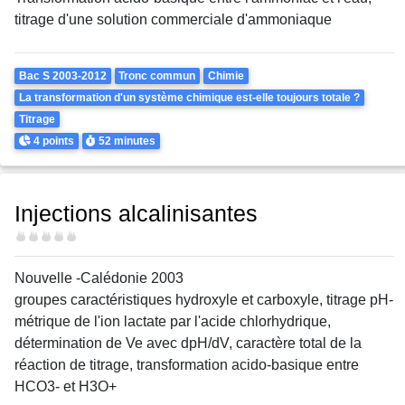
titrage d'une solution commerciale d'ammoniaque
Theme
Bac S 2003-2012
Tronc commun
Chimie
La transformation d'un système chimique est-elle toujours totale ?
Titrage
Points
Durée
4 points
52 minutes
Injections alcalinisantes
Difficulté
Nouvelle -Calédonie 2003
groupes caractéristiques hydroxyle et carboxyle, titrage pH-
métrique de l'ion lactate par l'acide chlorhydrique,
détermination de Ve avec dpH/dV, caractère total de la
réaction de titrage, transformation acido-basique entre
HCO3- et H3O+