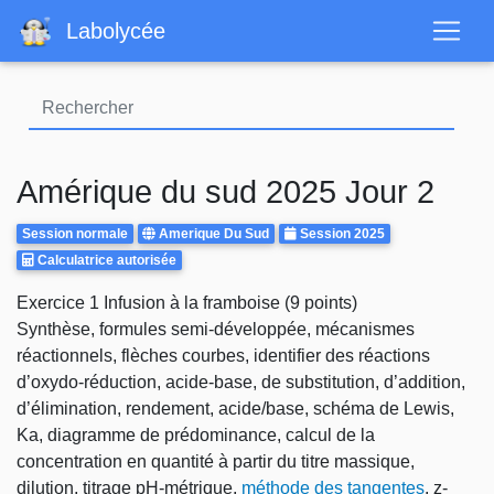
Aller
Labolycée
au
contenu
principal
Amérique du sud 2025 Jour 2
Rattrapages
Centre
Annee
Session normale
Amerique Du Sud
Session 2025
Calculatrice
d'examen
Calculatrice autorisée
Autorisee
Body
Exercice 1 Infusion à la framboise (9 points)
Synthèse, formules semi-développée, mécanismes
réactionnels, flèches courbes, identifier des réactions
d’oxydo-réduction, acide-base, de substitution, d’addition,
d’élimination, rendement, acide/base, schéma de Lewis,
Ka, diagramme de prédominance, calcul de la
concentration en quantité à partir du titre massique,
dilution, titrage pH-métrique,
méthode des tangentes
, z-