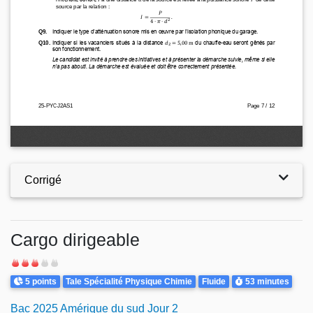
Corrigé
Cargo dirigeable
Difficulté
Points
Theme
Durée
5 points
Tale Spécialité Physique Chimie
Fluide
53 minutes
Bac 2025 Amérique du sud Jour 2