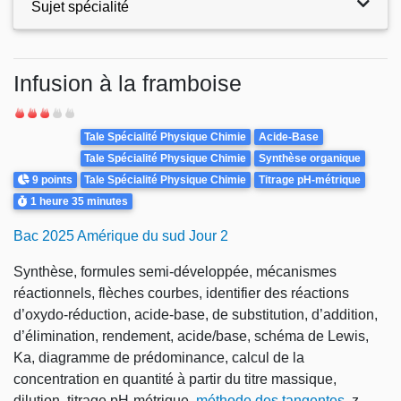
Sujet spécialité
Exercices
Infusion à la framboise
Difficulté
Theme
Tale Spécialité Physique Chimie
Acide-Base
Tale Spécialité Physique Chimie
Synthèse organique
Points
9 points
Tale Spécialité Physique Chimie
Titrage pH-métrique
Durée
1 heure
35 minutes
Bac 2025 Amérique du sud Jour 2
Synthèse, formules semi-développée, mécanismes
réactionnels, flèches courbes, identifier des réactions
d’oxydo-réduction, acide-base, de substitution, d’addition,
d’élimination, rendement, acide/base, schéma de Lewis,
Ka, diagramme de prédominance, calcul de la
concentration en quantité à partir du titre massique,
dilution, titrage pH-métrique,
méthode des tangentes
, z-